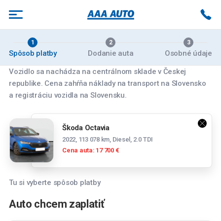
1
2
3
Spôsob platby
Dodanie auta
Osobné údaje
Vozidlo sa nachádza na centrálnom sklade v Českej
republike. Cena zahŕňa náklady na transport na Slovensko
Vyberte pobočku
a registráciu vozidla na Slovensku.
Banská Bystrica
Škoda Octavia
Zvolenská cesta 14084/179, 974 05 Banská
2022, 113 078 km, Diesel, 2.0 TDI
Bystrica
Cena auta: 17 700 €
Bratislava
Panónska cesta 39, 851 04 Bratislava
Tu si vyberte spôsob platby
Spočítajte si mesačnú splátku
Bratislava Rožňavská
Auto chcem zaplatiť
Tesco stores SR a.s., Cesta na Senec 2, 821
Mesačná splátka
04 Bratislava-Ružinov