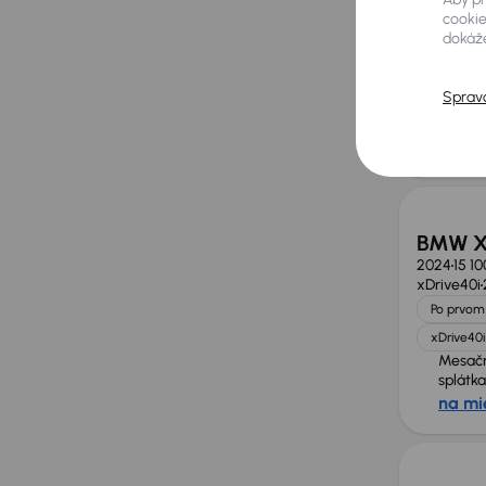
2024
32 1
cookie
142 kW
4x
dokáže
Po prvom 
2.0 TDI
Sprav
Mesač
splátka
na mi
Zlacne
BMW X5
2024
15 1
xDrive40i
Po prvom 
xDrive40i
Mesač
splátka
na mi