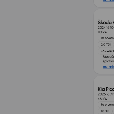
Zlacne
Škoda 
2024
16 1
110 kW
Po prvom 
2.0 TDI
+6 ďalšíc
Mesač
splátka
na mi
Ušetrí
Kia Pic
2025
16 7
46 kW
Po prvom 
1.0 DPI