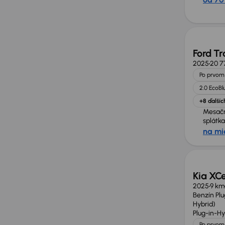
Zlacne
Ford Tr
2025
20 7
Po prvom 
2.0 EcoBl
+8 ďalšíc
Mesač
splátka
na mi
Zlacne
Kia XCe
2025
9 km
Benzín Plu
Hybrid)
Plug-in-Hy
Po prvom 