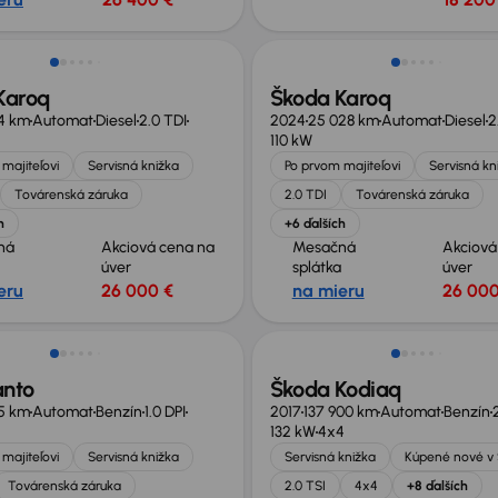
né o 2 400 €
Ušetríte 10 900 €
Karoq
Škoda Karoq
04 km
Automat
Diesel
2.0 TDI
2024
25 028 km
Automat
Diesel
2
110 kW
majiteľovi
Servisná knižka
Po prvom majiteľovi
Servisná kn
Továrenská záruka
2.0 TDI
Továrenská záruka
h
+6 ďalších
ná
Akciová cena na
Mesačná
Akciová
úver
splátka
úver
eru
26 000 €
na mieru
26 000
te 6 200 €
anto
Škoda Kodiaq
15 km
Automat
Benzín
1.0 DPI
2017
137 900 km
Automat
Benzín
132 kW
4x4
majiteľovi
Servisná knižka
Servisná knižka
Kúpené nové v
Továrenská záruka
2.0 TSI
4x4
+8 ďalších