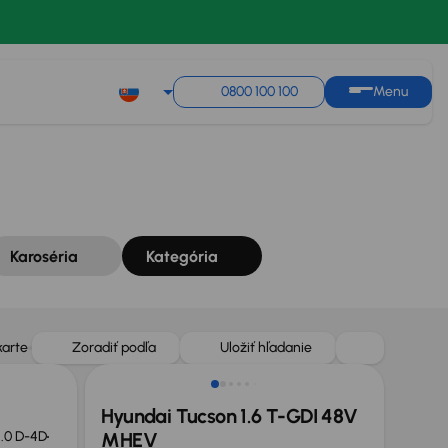
Zoradiť podľa
Uložiť hľadanie
0800 100 100
Menu
Karoséria
Kategória
Možnosť odpočtu DPH
karte
Zoradiť podľa
Uložiť hľadanie
Hyundai Tucson 1.6 T-GDI 48V
.0 D-4D
MHEV