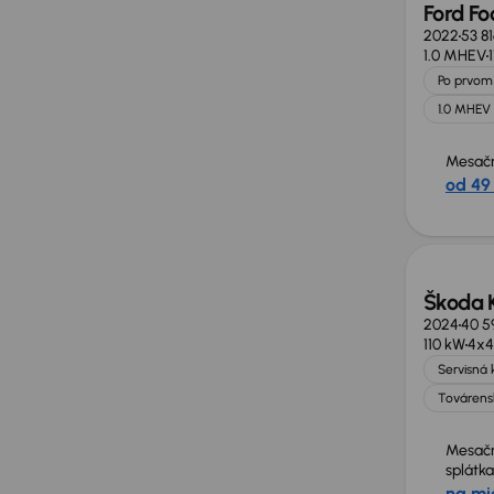
Ford F
2022
53 8
1.0 MHEV
Po prvom 
1.0 MHEV
Mesačn
od 49
Zlacne
Škoda 
2024
40 5
110 kW
4x4
Servisná 
Továrens
Mesač
splátka
na mi