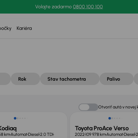
Volajte zadarmo
0800 100 100
bočky
Kariéra
Rok
Stav tachometra
Palivo
sť odpočtu DPH
Zlacnené o 2 800 €
Otvoriť autá v novej 
Kodiaq
Toyota ProAce Verso
58 km
Automat
Diesel
2.0 TDI
2022
109 978 km
Automat
Diesel
2