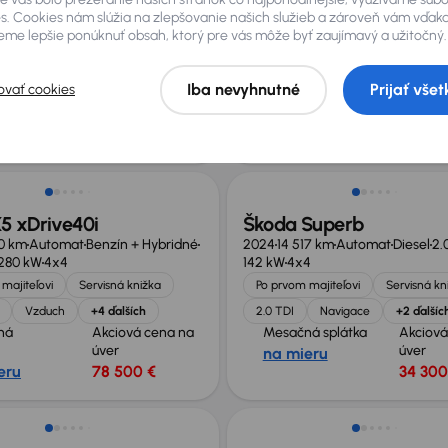
41 km
Automat
Diesel
2.0 TDI
2025
12 935 km
Automat
Benzín +
s. Cookies nám slúžia na zlepšovanie našich služieb a zároveň vám vďak
4
1.5 eTSI
110 kW
me lepšie ponúknuť obsah, ktorý pre vás môže byť zaujímavý a užitočný.
majiteľovi
Servisná knižka
Po prvom majiteľovi
Servisná kn
HUD
+9 ďalších
1.5 eTSI
Iba nevyhnutné
Prijať všet
ovať cookies
ná
Akciová cena na
Mesačná splátka
Akciová
úver
úver
na mieru
eru
40 500 €
33 900
né o 6 800 €
Zlacnené o 3 500 €
 xDrive40i
Škoda Superb
00 km
Automat
Benzín + Hybridné
2024
14 517 km
Automat
Diesel
2.
280 kW
4x4
142 kW
4x4
majiteľovi
Servisná knižka
Po prvom majiteľovi
Servisná kn
Vzduch
+4 ďalších
2.0 TDI
Navigace
+2 ďalšíc
ná
Akciová cena na
Mesačná splátka
Akciová
úver
úver
na mieru
eru
78 500 €
34 300
Možnosť odpočtu DPH