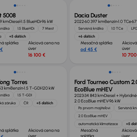
t 5008
Dacia Duster
29 km
Diesel
1.5 BlueHDi
96 kW
2022
60 397 km
Benzín
1.0 TCe
67
knižka
1.5 BlueHDi
7 Miest
Servisná knižka
1.0 TCe
LP
a
+5 ďalších
+6 ďalších
á splátka
Akciová cena na
Mesačná splátka
Akciová
úver
úver
 €
od 45 €
16 100 €
10 700
né o 2 000 €
Zlacnené o 1 700 €
ong Torres
Ford Tourneo Custom 2.
53 km
Benzín
1.5 T-GDI
120 kW
EcoBlue mHEV
knižka
1.5 T-GDI
2023
34 843 km
Diesel + Hybridné
2.0 EcoBlue mHEV
96 kW
ká záruka
ČR
+5 ďalších
Po prvom majiteľovi
Servisná kn
2.0 EcoBlue mHEV
automatická klimatizace
+5 ďal
á splátka
Akciová cena na
Mesačná
Akciová
úver
splátka
úver
 €