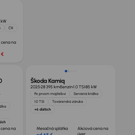
 kW
G
ČR
 cena na
 €
Zlacnené o 1 300 €
0
Škoda Kamiq
2025
28 395 km
Benzín
1.0 TSI
85 kW
Po prvom majiteľovi
Servisná knižka
1.0 TSI
Továrenská záruka
ižka
+6 ďalších
ších
 cena na
Mesačná splátka
Akciová cena na
úver
od 65 €