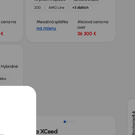
200
AMG Line
+3 ďalších
 cena na
Mesačná splátka
Akciová cena na
úver
na mieru
 €
36 300 €
 Hybridné
ižka
 cena na
 €
Zlacnené o 2 600 €
4,
eTSI
Kia XCeed
ory