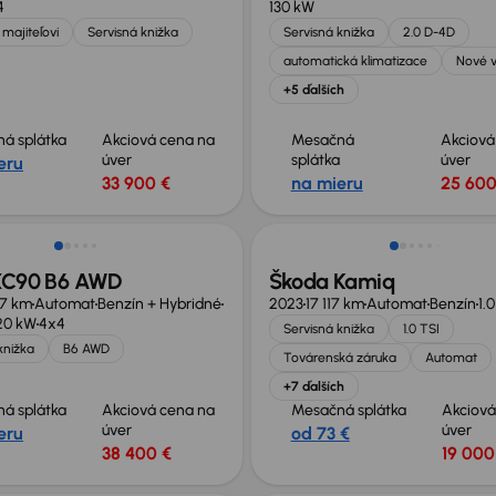
4
130 kW
majiteľovi
Servisná knižka
Servisná knižka
2.0 D-4D
automatická klimatizace
Nové 
+5 ďalších
á splátka
Akciová cena na
Mesačná
Akciová
úver
splátka
úver
eru
33 900 €
na mieru
25 600
Zlacnené o 400 €
XC90 B6 AWD
Škoda Kamiq
47 km
Automat
Benzín + Hybridné
2023
17 117 km
Automat
Benzín
1.
20 kW
4x4
Servisná knižka
1.0 TSI
knižka
B6 AWD
Továrenská záruka
Automat
+7 ďalších
á splátka
Akciová cena na
Mesačná splátka
Akciová
úver
úver
eru
od 73 €
38 400 €
19 000
né o 2 700 €