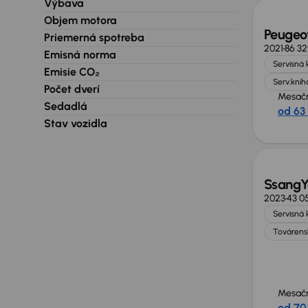
Výbava
Objem motora
Peugeo
Priemerná spotreba
2021
86 3
Emisná norma
Servisná 
Emisie CO₂
Serv.knih
Počet dverí
Mesačn
Sedadlá
od 63
Stav vozidla
Zlacne
SsangY
2023
43 0
Servisná 
Továrens
Mesačn
od 70