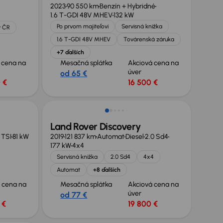
2023
90 550 km
Benzín + Hybridné
1.6 T-GDI 48V MHEV
132 kW
Po prvom majiteľovi
Servisná knižka
v ČR
1.6 T-GDI 48V MHEV
Továrenská záruka
+7 ďalších
 cena na
Mesačná splátka
Akciová cena na
úver
od 65 €
 €
16 500 €
Zlacnené o 2 900 €
Land Rover Discovery
0 TSI
81 kW
2019
121 837 km
Automat
Diesel
2.0 Sd4
177 kW
4x4
Servisná knižka
2.0 Sd4
4x4
Automat
+8 ďalších
 cena na
Mesačná splátka
Akciová cena na
úver
od 77 €
 €
19 800 €