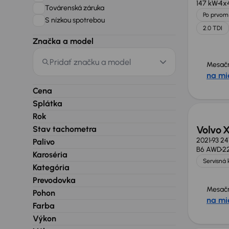
147 kW
4x
Továrenská záruka
Po prvom 
S nízkou spotrebou
2.0 TDI
Značka a model
Pridať značku a model
Mesačn
na mi
Cena
Splátka
Rok
Volvo 
Stav tachometra
2021
93 2
Palivo
B6 AWD
2
Karoséria
Servisná 
Kategória
Prevodovka
Mesačn
Pohon
na mi
Farba
Zlacne
Výkon