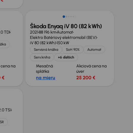
Zlacnené o 1 600 €
Škoda Enyaq iV 80 (82 kWh)
.0 TDI
2021
88 196 km
Automat
Elektro Batériový elektromobil (BEV)
iV 80 (82 kWh)
150 kW
ižka
Servisná knižka
SoH 90%
Automat
Serv.kniha
+6 ďalších
 cena na
Mesačná
Akciová cena na
splátka
úver
 €
na mieru
25 200 €
2.0 TSI
 SR