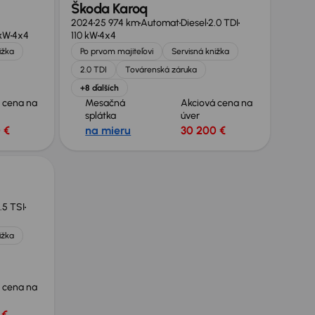
Škoda Karoq
2024
25 974 km
Automat
Diesel
2.0 TDI
kW
4x4
110 kW
4x4
ižka
Po prvom majiteľovi
Servisná knižka
2.0 TDI
Továrenská záruka
+8 ďalších
 cena na
Mesačná
Akciová cena na
splátka
úver
 €
na mieru
30 200 €
1.5 TSI
ižka
 cena na
 €