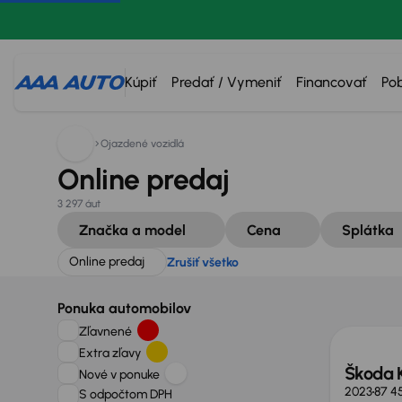
Hľadáte:
Online predaj
Zrušiť všetko
Kúpiť
Predať / Vymeniť
Financovať
Po
Ojazdené vozidlá
Online predaj
3 297 áut
Značka a model
Cena
Splátka
Online predaj
Zrušiť všetko
Možno
Ponuka automobilov
Zľavnené
Extra zľavy
Škoda 
Nové v ponuke
2023
87 4
S odpočtom DPH