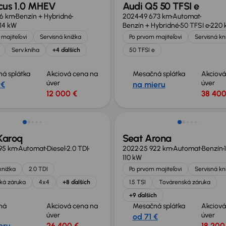
ocus 1.0 MHEV
Audi Q5 50 TFSI e
16 km
Benzín + Hybridné
2024
49 673 km
Automat
114 kW
Benzín + Hybridné
50 TFSI e
220 
majiteľovi
Servisná knižka
Po prvom majiteľovi
Servisná kn
Serv.kniha
+4 ďalších
50 TFSI e
á splátka
Akciová cena na
Mesačná splátka
Akciová
úver
úver
 €
na mieru
12 000 €
38 400
né o 2 000 €
Možnosť odpočtu DPH
Karoq
Seat Arona
95 km
Automat
Diesel
2.0 TDI
2022
25 922 km
Automat
Benzín
110 kW
knižka
2.0 TDI
Po prvom majiteľovi
Servisná kn
ká záruka
4x4
+8 ďalších
1.5 TSI
Továrenská záruka
+9 ďalších
ná
Akciová cena na
Mesačná splátka
Akciová
úver
úver
od 71 €
eru
26 400 €
18 200