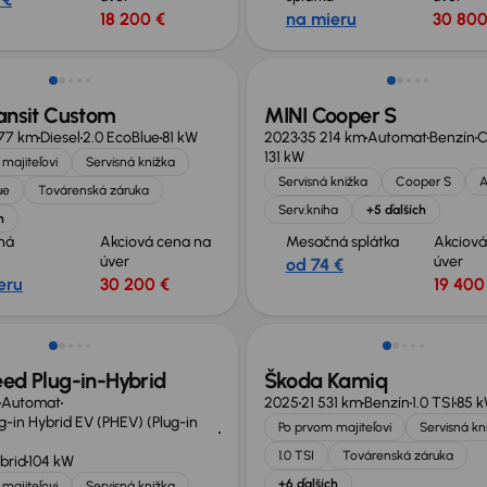
18 200 €
na mieru
30 800
né o 3 200 €
Zlacnené o 700 €
ansit Custom
MINI Cooper S
77 km
Diesel
2.0 EcoBlue
81 kW
2023
35 214 km
Automat
Benzín
C
131 kW
majiteľovi
Servisná knižka
Servisná knižka
Cooper S
A
ue
Továrenská záruka
Serv.kniha
+5 ďalších
h
ná
Akciová cena na
Mesačná splátka
Akciová
úver
úver
od 74 €
eru
30 200 €
19 400
né o 2 000 €
Zlacnené o 900 €
ed Plug-in-Hybrid
Škoda Kamiq
Automat
2025
21 531 km
Benzín
1.0 TSI
85 
g-in Hybrid EV (PHEV) (Plug-in
Po prvom majiteľovi
Servisná kn
1.0 TSI
Továrenská záruka
brid
104 kW
+6 ďalších
majiteľovi
Servisná knižka