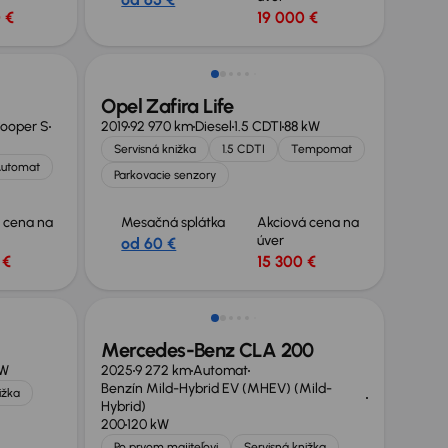
 €
19 000 €
Opel Zafira Life
ooper S
2019
92 970 km
Diesel
1.5 CDTI
88 kW
Servisná knižka
1.5 CDTI
Tempomat
utomat
Parkovacie senzory
 cena na
Mesačná splátka
Akciová cena na
úver
od 60 €
 €
15 300 €
Zlacnené o 2 900 €
Mercedes-Benz CLA 200
kW
2025
9 272 km
Automat
Benzín Mild-Hybrid EV (MHEV) (Mild-
ižka
Hybrid)
200
120 kW
Po prvom majiteľovi
Servisná knižka