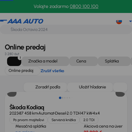
Online predaj
Zrušiť všetko
Volajte zadarmo
0800 100 100
Online predaj
3 280 áut
1
Značka a model
Cena
Splátka
Online predaj
Zrušiť všetko
Možnosť odpočtu DPH
Zoradiť podľa
Uložiť hľadanie
Škoda Kodiaq
2023
87 458 km
Automat
Diesel
2.0 TDI
147 kW
4x4
Po prvom majiteľovi
Servisná knižka
2.0 TDI
Mesačná splátka
Akciová cena na úver