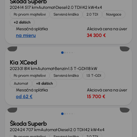
Škoda Superb
2024
14 517 km
Automat
Diesel
2.0 TDI
142 kW
4x4
Po prvom majiteľovi
Servisná knižka
2.0 TDI
Navigace
+2 ďalších
Mesačná splátka
Akciová cena na úver
na mieru
34 300 €
Zlacnené o 2 600 €
Kia XCeed
2023
31 814 km
Automat
Benzín
1.5 T-GDI
118 kW
Po prvom majiteľovi
Servisná knižka
1.5 T-GDI
Automat
+8 ďalších
Mesačná splátka
Akciová cena na úver
od 62 €
15 700 €
Zlacnené o 3 500 €
Škoda Superb
2024
24 707 km
Automat
Diesel
2.0 TDI
142 kW
4x4
Po prvom majiteľovi
Servisná knižka
2.0 TDI