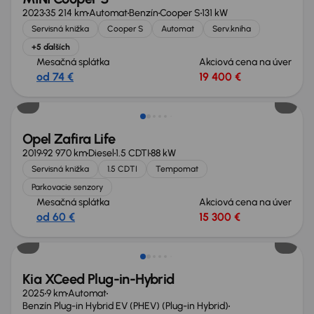
2023
35 214 km
Automat
Benzín
Cooper S
131 kW
Servisná knižka
Cooper S
Automat
Serv.kniha
+5 ďalších
Mesačná splátka
Akciová cena na úver
od 74 €
19 400 €
Opel Zafira Life
2019
92 970 km
Diesel
1.5 CDTI
88 kW
Servisná knižka
1.5 CDTI
Tempomat
Parkovacie senzory
Mesačná splátka
Akciová cena na úver
od 60 €
15 300 €
Zlacnené o 2 000 €
Kia XCeed Plug-in-Hybrid
2025
9 km
Automat
Benzín Plug-in Hybrid EV (PHEV) (Plug-in Hybrid)