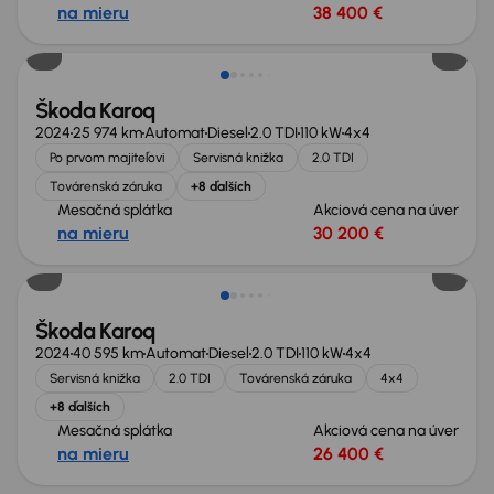
na mieru
38 400 €
Zlacnené o 3 100 €
Škoda Karoq
2024
25 974 km
Automat
Diesel
2.0 TDI
110 kW
4x4
Po prvom majiteľovi
Servisná knižka
2.0 TDI
Továrenská záruka
+8 ďalších
Mesačná splátka
Akciová cena na úver
na mieru
30 200 €
Zlacnené o 2 000 €
Škoda Karoq
2024
40 595 km
Automat
Diesel
2.0 TDI
110 kW
4x4
Servisná knižka
2.0 TDI
Továrenská záruka
4x4
+8 ďalších
Mesačná splátka
Akciová cena na úver
na mieru
26 400 €
Možnosť odpočtu DPH