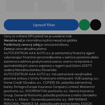
Upraviť filter
Ceny sú vrátane DPH pokiaľ nie je uvedené inak.
Mesačne od
je minimálna možná mesačná splátka.
Preškrtnutý cenový údaj
je cena pred zľavou.
Cena
je cena aktuálne platná.
AUTOCENTRUM AAA AUTO a.s. je samostatný finančný agent
vykonávajúci finančné sprostredkovanie v sektore poistenia alebo
zaistenia a sektore poskytovania úverov, úverov na bývanie a
spotrebiteľských úverov zapísaný v registri pod číslom 203771
vedený Národnou bankou Slovenska.
AUTOCENTRUM AAA AUTO a.s. má uzatvorené nevýhradné
písomné zmluvy s týmito finančnými inštitúciami: VÚB Leasing, a.s.,
Home Credit Slovakia, a.s., COFIDIS SA, pobočka zahraničnej
banky, Fortegra Europe Insurance Company Limited, Wüstenrot
poisťovňa, a.s., KOOPERATIVA poisťovňa, a.s. Vienna Insurance
Group, Generali Poisťovňa, pobočka poisťovne z iného členského
štátu a. s., Allianz - Slovenská poisťovňa, a.s., BNP PARIBAS
PERSONAL FINANCE SA, pobočka zahraničnej banky, ESSOX