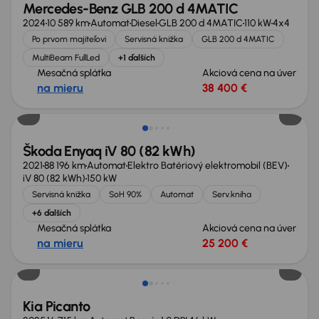
Mercedes-Benz GLB 200 d 4MATIC
2024
10 589 km
Automat
Diesel
GLB 200 d 4MATIC
110 kW
4x4
Po prvom majiteľovi
Servisná knižka
GLB 200 d 4MATIC
MultiBeam FullLed
+1 ďalších
Mesačná splátka
Akciová cena na úver
na mieru
38 400 €
Zlacnené o 1 600 €
Škoda Enyaq iV 80 (82 kWh)
2021
88 196 km
Automat
Elektro Batériový elektromobil (BEV)
iV 80 (82 kWh)
150 kW
Servisná knižka
SoH 90%
Automat
Serv.kniha
+6 ďalších
Mesačná splátka
Akciová cena na úver
na mieru
25 200 €
Ušetríte 6 200 €
Kia Picanto