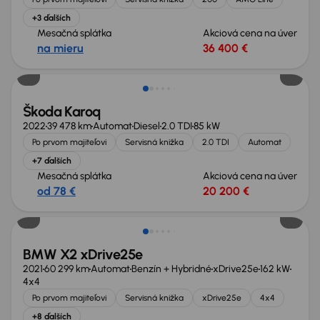
+3 ďalších
Mesačná splátka
Akciová cena na úver
na mieru
36 400 €
Zlacnené o 1 600 €
Škoda Karoq
2022
39 478 km
Automat
Diesel
2.0 TDI
85 kW
Po prvom majiteľovi
Servisná knižka
2.0 TDI
Automat
+7 ďalších
Mesačná splátka
Akciová cena na úver
od 78 €
20 200 €
BMW X2 xDrive25e
2021
60 299 km
Automat
Benzín + Hybridné
xDrive25e
162 kW
4x4
Po prvom majiteľovi
Servisná knižka
xDrive25e
4x4
+8 ďalších