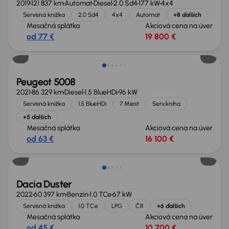
2019
121 837 km
Automat
Diesel
2.0 Sd4
177 kW
4x4
Servisná knižka
2.0 Sd4
4x4
Automat
+8 ďalších
Mesačná splátka
Akciová cena na úver
od 77 €
19 800 €
Zlacnené o 2 700 €
Peugeot 5008
2021
86 329 km
Diesel
1.5 BlueHDi
96 kW
Servisná knižka
1.5 BlueHDi
7 Miest
Serv.kniha
+5 ďalších
Mesačná splátka
Akciová cena na úver
od 63 €
16 100 €
Dacia Duster
2022
60 397 km
Benzín
1.0 TCe
67 kW
Servisná knižka
1.0 TCe
LPG
ČR
+6 ďalších
Mesačná splátka
Akciová cena na úver
od 45 €
10 700 €