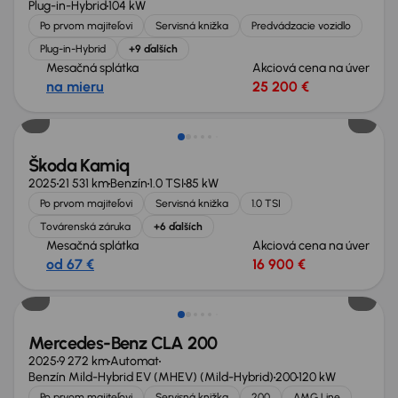
Plug-in-Hybrid
104 kW
Po prvom majiteľovi
Servisná knižka
Predvádzacie vozidlo
Plug-in-Hybrid
+9 ďalších
Mesačná splátka
Akciová cena na úver
na mieru
25 200 €
Zlacnené o 900 €
Škoda Kamiq
2025
21 531 km
Benzín
1.0 TSI
85 kW
Po prvom majiteľovi
Servisná knižka
1.0 TSI
Továrenská záruka
+6 ďalších
Mesačná splátka
Akciová cena na úver
od 67 €
16 900 €
Zlacnené o 2 900 €
Mercedes-Benz CLA 200
2025
9 272 km
Automat
Benzín Mild-Hybrid EV (MHEV) (Mild-Hybrid)
200
120 kW
Po prvom majiteľovi
Servisná knižka
200
AMG Line