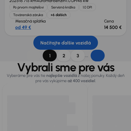
2025
16 715 km
Automat
Benzín
1.0 DPI
46 kW
Po prvom majiteľovi
Servisná knižka
1.0 DPI
Továrenská záruka
+6 ďalších
Mesačná splátka
Cena
od 49 €
14 500 €
Načítajte ďalšie vozidlá
...
1
2
3
Vybrali sme pre vás
Vyberáme pre vás tie
najlepšie vozidlá
z našej ponuky. Každý deň
pre vás vykúpime
až 400 vozidiel
.