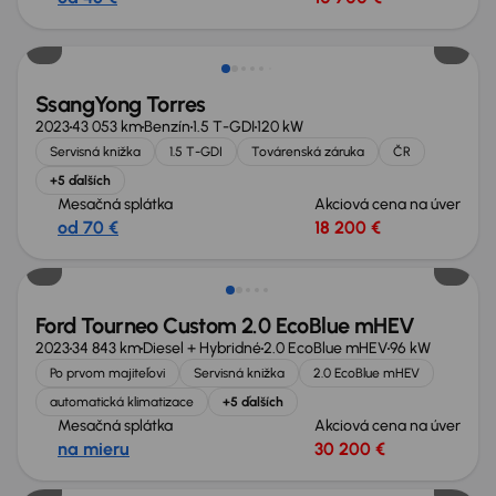
Zlacnené o 2 000 €
SsangYong Torres
2023
43 053 km
Benzín
1.5 T-GDI
120 kW
Servisná knižka
1.5 T-GDI
Továrenská záruka
ČR
+5 ďalších
Mesačná splátka
Akciová cena na úver
od 70 €
18 200 €
Zlacnené o 2 300 €
Ford Tourneo Custom 2.0 EcoBlue mHEV
2023
34 843 km
Diesel + Hybridné
2.0 EcoBlue mHEV
96 kW
Po prvom majiteľovi
Servisná knižka
2.0 EcoBlue mHEV
automatická klimatizace
+5 ďalších
Mesačná splátka
Akciová cena na úver
na mieru
30 200 €
Zlacnené o 1 300 €