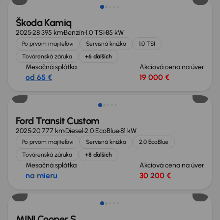
Škoda Kamiq
2025
28 395 km
Benzín
1.0 TSI
85 kW
Po prvom majiteľovi
Servisná knižka
1.0 TSI
Továrenská záruka
+6 ďalších
Mesačná splátka
Akciová cena na úver
od 65 €
19 000 €
Zlacnené o 3 200 €
Ford Transit Custom
2025
20 777 km
Diesel
2.0 EcoBlue
81 kW
Po prvom majiteľovi
Servisná knižka
2.0 EcoBlue
Továrenská záruka
+8 ďalších
Mesačná splátka
Akciová cena na úver
na mieru
30 200 €
MINI Cooper S