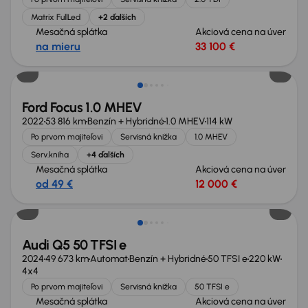
Matrix FullLed
+2 ďalších
Mesačná splátka
Akciová cena na úver
na mieru
33 100 €
Ford Focus 1.0 MHEV
2022
53 816 km
Benzín + Hybridné
1.0 MHEV
114 kW
Po prvom majiteľovi
Servisná knižka
1.0 MHEV
Serv.kniha
+4 ďalších
Mesačná splátka
Akciová cena na úver
od 49 €
12 000 €
Možnosť odpočtu DPH
Audi Q5 50 TFSI e
2024
49 673 km
Automat
Benzín + Hybridné
50 TFSI e
220 kW
4x4
Po prvom majiteľovi
Servisná knižka
50 TFSI e
Mesačná splátka
Akciová cena na úver