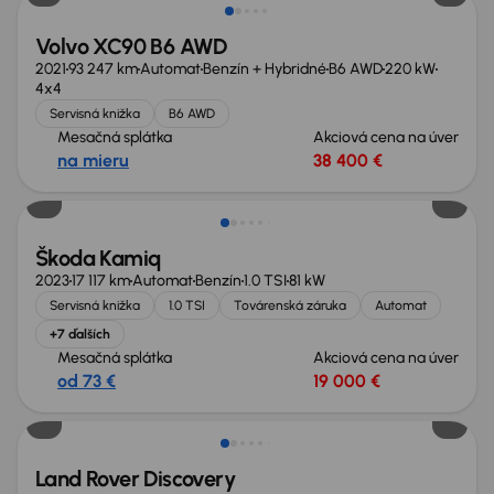
Volvo XC90 B6 AWD
2021
93 247 km
Automat
Benzín + Hybridné
B6 AWD
220 kW
4x4
Servisná knižka
B6 AWD
Mesačná splátka
Akciová cena na úver
na mieru
38 400 €
Zlacnené o 400 €
Škoda Kamiq
2023
17 117 km
Automat
Benzín
1.0 TSI
81 kW
Servisná knižka
1.0 TSI
Továrenská záruka
Automat
+7 ďalších
Mesačná splátka
Akciová cena na úver
od 73 €
19 000 €
Zlacnené o 2 900 €
Land Rover Discovery