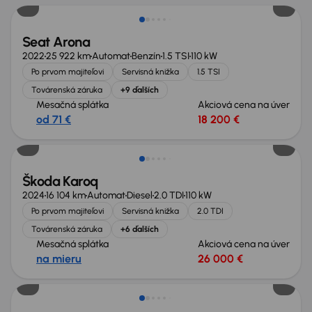
Seat Arona
2022
25 922 km
Automat
Benzín
1.5 TSI
110 kW
Po prvom majiteľovi
Servisná knižka
1.5 TSI
Továrenská záruka
+9 ďalších
Mesačná splátka
Akciová cena na úver
od 71 €
18 200 €
Zlacnené o 2 400 €
Škoda Karoq
2024
16 104 km
Automat
Diesel
2.0 TDI
110 kW
Po prvom majiteľovi
Servisná knižka
2.0 TDI
Továrenská záruka
+6 ďalších
Mesačná splátka
Akciová cena na úver
na mieru
26 000 €
Zlacnené o 3 000 €