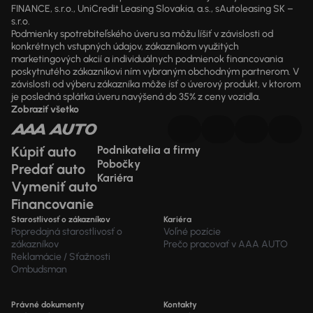
FINANCE, s.r.o., UniCredit Leasing Slovakia, a.s., sAutoleasing SK –
s.r.o.
Podmienky spotrebiteľského úveru sa môžu líšiť v závislosti od
konkrétnych vstupných údajov, zákazníkom využitých
marketingových akcií a individuálnych podmienok financovania
poskytnutého zákazníkovi ním vybraným obchodným partnerom. V
závislosti od výberu zákazníka môže ísť o úverový produkt, v ktorom
je posledná splátka úveru navýšená do 35% z ceny vozidla.
Zobraziť všetko
Kúpiť auto
Podnikatelia a firmy
Pobočky
Predať auto
Kariéra
Vymeniť auto
Financovanie
Starostlivosť o zákazníkov
Kariéra
Popredajná starostlivosť o
Voľné pozície
zákazníkov
Prečo pracovať v AAA AUTO
Reklamácie / Sťažnosti
Ombudsman
Právné dokumenty
Kontakty