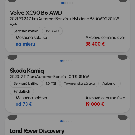
Volvo XC90 B6 AWD
2021
93 247 km
Automat
Benzín + Hybridné
B6 AWD
220 kW
4x4
Servisná knižka
B6 AWD
Mesačná splátka
Akciová cena na úver
na mieru
38 400 €
Zlacnené o 400 €
Škoda Kamiq
2023
17 117 km
Automat
Benzín
1.0 TSI
81 kW
Servisná knižka
1.0 TSI
Továrenská záruka
Automat
+7 ďalších
Mesačná splátka
Akciová cena na úver
od 73 €
19 000 €
Zlacnené o 2 900 €
Land Rover Discovery