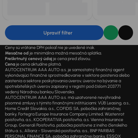
Upraviť filter
Ceny sú vrátane DPH pokiaľ nie je uvedené inak.
Mesačne od
je minimálna možná mesačná splátka.
Preškrtnutý cenový údaj
je cena pred zľavou.
Cena
je cena aktuálne platná.
AUTOCENTRUM AAA AUTO a.s. je samostatný finančný agent
vykonávajúci finančné sprostredkovanie v sektore poistenia alebo
zaistenia a sektore poskytovania úverov, úverov na bývanie a
spotrebiteľských úverov zapísaný v registri pod číslom 203771
vedený Národnou bankou Slovenska.
AUTOCENTRUM AAA AUTO a.s. má uzatvorené nevýhradné
písomné zmluvy s týmito finančnými inštitúciami: VÚB Leasing, a.s.,
Home Credit Slovakia, a.s., COFIDIS SA, pobočka zahraničnej
banky, Fortegra Europe Insurance Company Limited, Wüstenrot
poisťovňa, a.s., KOOPERATIVA poisťovňa, a.s. Vienna Insurance
Group, Generali Poisťovňa, pobočka poisťovne z iného členského
štátu a. s., Allianz - Slovenská poisťovňa, a.s., BNP PARIBAS
PERSONAL FINANCE SA, pobočka zahraničnej banky, ESSOX