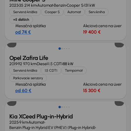
2023
35 214 km
Automat
Benzín
Cooper S
131 kW
Servisná knižka
Cooper S
Automat
Serv.kniha
+5 ďalších
Mesačná splátka
Akciová cena na úver
od 74 €
19 400 €
Opel Zafira Life
2019
92 970 km
Diesel
1.5 CDTI
88 kW
Servisná knižka
1.5 CDTI
Tempomat
Parkovacie senzory
Mesačná splátka
Akciová cena na úver
od 60 €
15 300 €
Zlacnené o 2 000 €
Kia XCeed Plug-in-Hybrid
2025
9 km
Automat
Benzín Plug-in Hybrid EV (PHEV) (Plug-in Hybrid)