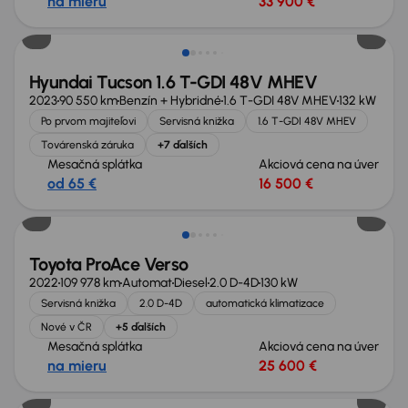
na mieru
33 900 €
Možnosť odpočtu DPH
Hyundai Tucson 1.6 T-GDI 48V MHEV
2023
90 550 km
Benzín + Hybridné
1.6 T-GDI 48V MHEV
132 kW
Po prvom majiteľovi
Servisná knižka
1.6 T-GDI 48V MHEV
Továrenská záruka
+7 ďalších
Mesačná splátka
Akciová cena na úver
od 65 €
16 500 €
Zlacnené o 2 800 €
Toyota ProAce Verso
2022
109 978 km
Automat
Diesel
2.0 D-4D
130 kW
Servisná knižka
2.0 D-4D
automatická klimatizace
Nové v ČR
+5 ďalších
Mesačná splátka
Akciová cena na úver
na mieru
25 600 €