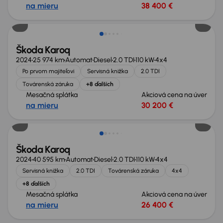
na mieru
38 400 €
Zlacnené o 3 100 €
Škoda Karoq
2024
25 974 km
Automat
Diesel
2.0 TDI
110 kW
4x4
Po prvom majiteľovi
Servisná knižka
2.0 TDI
Továrenská záruka
+8 ďalších
Mesačná splátka
Akciová cena na úver
na mieru
30 200 €
Zlacnené o 2 000 €
Škoda Karoq
2024
40 595 km
Automat
Diesel
2.0 TDI
110 kW
4x4
Servisná knižka
2.0 TDI
Továrenská záruka
4x4
+8 ďalších
Mesačná splátka
Akciová cena na úver
na mieru
26 400 €
Možnosť odpočtu DPH