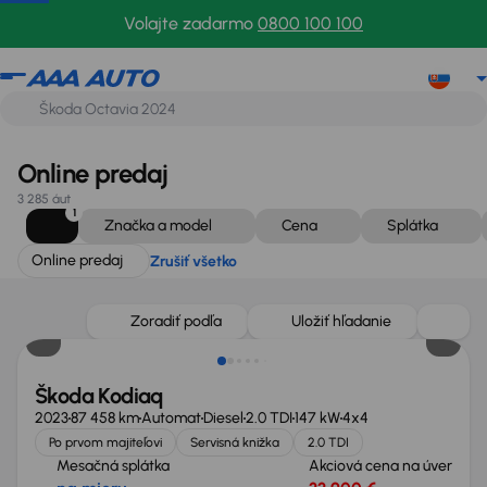
Online predaj
Zrušiť všetko
Volajte zadarmo
0800 100 100
Online predaj
3 285 áut
1
Značka a model
Cena
Splátka
Online predaj
Zrušiť všetko
Možnosť odpočtu DPH
Zoradiť podľa
Uložiť hľadanie
Škoda Kodiaq
2023
87 458 km
Automat
Diesel
2.0 TDI
147 kW
4x4
Po prvom majiteľovi
Servisná knižka
2.0 TDI
Mesačná splátka
Akciová cena na úver