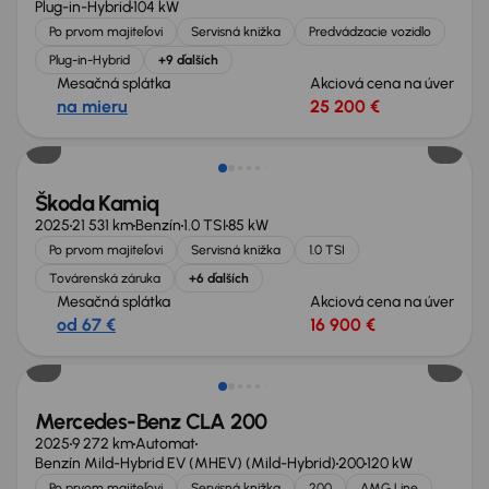
Plug-in-Hybrid
104 kW
Po prvom majiteľovi
Servisná knižka
Predvádzacie vozidlo
Plug-in-Hybrid
+9 ďalších
Mesačná splátka
Akciová cena na úver
na mieru
25 200 €
Zlacnené o 900 €
Škoda Kamiq
2025
21 531 km
Benzín
1.0 TSI
85 kW
Po prvom majiteľovi
Servisná knižka
1.0 TSI
Továrenská záruka
+6 ďalších
Mesačná splátka
Akciová cena na úver
od 67 €
16 900 €
Zlacnené o 2 900 €
Mercedes-Benz CLA 200
2025
9 272 km
Automat
Benzín Mild-Hybrid EV (MHEV) (Mild-Hybrid)
200
120 kW
Po prvom majiteľovi
Servisná knižka
200
AMG Line