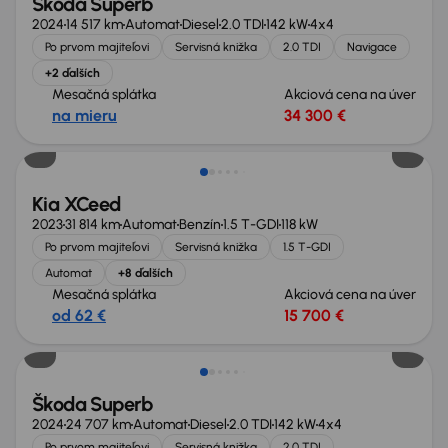
Škoda Superb
2024
14 517 km
Automat
Diesel
2.0 TDI
142 kW
4x4
Po prvom majiteľovi
Servisná knižka
2.0 TDI
Navigace
+2 ďalších
Mesačná splátka
Akciová cena na úver
na mieru
34 300 €
Zlacnené o 2 600 €
Kia XCeed
2023
31 814 km
Automat
Benzín
1.5 T-GDI
118 kW
Po prvom majiteľovi
Servisná knižka
1.5 T-GDI
Automat
+8 ďalších
Mesačná splátka
Akciová cena na úver
od 62 €
15 700 €
Zlacnené o 3 500 €
Škoda Superb
2024
24 707 km
Automat
Diesel
2.0 TDI
142 kW
4x4
Po prvom majiteľovi
Servisná knižka
2.0 TDI