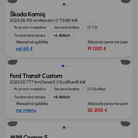
Škoda Kamiq
2025
28 395 km
Benzín
1.0 TSI
85 kW
Po prvom majiteľovi
Servisná knižka
1.0 TSI
Továrenská záruka
+6 ďalších
Mesačná splátka
Akciová cena na úver
od 65 €
19 000 €
Zlacnené o 3 200 €
Ford Transit Custom
2025
20 777 km
Diesel
2.0 EcoBlue
81 kW
Po prvom majiteľovi
Servisná knižka
2.0 EcoBlue
Továrenská záruka
+8 ďalších
Mesačná splátka
Akciová cena na úver
na mieru
30 200 €
MINI Cooper S