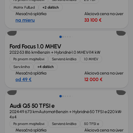
Matrix FullLed
+2 ďalších
Mesačná splátka
Akciová cena na úver
na mieru
33 100 €
Ford Focus 1.0 MHEV
2022
53 816 km
Benzín + Hybridné
1.0 MHEV
114 kW
Po prvom majiteľovi
Servisná knižka
1.0 MHEV
Serv.kniha
+4 ďalších
Mesačná splátka
Akciová cena na úver
od 49 €
12 000 €
Možnosť odpočtu DPH
Audi Q5 50 TFSI e
2024
49 673 km
Automat
Benzín + Hybridné
50 TFSI e
220 kW
4x4
Po prvom majiteľovi
Servisná knižka
50 TFSI e
Mesačná splátka
Akciová cena na úver