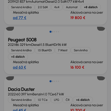
2019
121 837 km
Automat
Diesel
2.0 Sd4
177 kW
4x4
Servisná knižka
2.0 Sd4
4x4
Automat
+8 ďalších
Mesačná splátka
Akciová cena na úver
od 77 €
19 800 €
Zlacnené o 2 700 €
Peugeot 5008
2021
86 329 km
Diesel
1.5 BlueHDi
96 kW
Servisná knižka
1.5 BlueHDi
7 Miest
Serv.kniha
+5 ďalších
Mesačná splátka
Akciová cena na úver
od 63 €
16 100 €
Dacia Duster
2022
60 397 km
Benzín
1.0 TCe
67 kW
Servisná knižka
1.0 TCe
LPG
ČR
+6 ďalších
Mesačná splátka
Akciová cena na úver
od 45 €
10 700 €