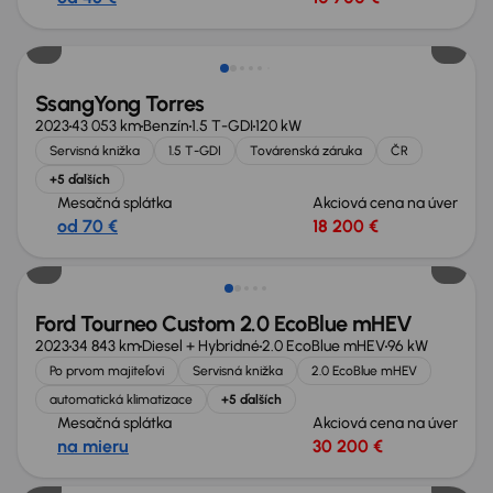
Zlacnené o 2 000 €
SsangYong Torres
2023
43 053 km
Benzín
1.5 T-GDI
120 kW
Servisná knižka
1.5 T-GDI
Továrenská záruka
ČR
+5 ďalších
Mesačná splátka
Akciová cena na úver
od 70 €
18 200 €
Zlacnené o 2 300 €
Ford Tourneo Custom 2.0 EcoBlue mHEV
2023
34 843 km
Diesel + Hybridné
2.0 EcoBlue mHEV
96 kW
Po prvom majiteľovi
Servisná knižka
2.0 EcoBlue mHEV
automatická klimatizace
+5 ďalších
Mesačná splátka
Akciová cena na úver
na mieru
30 200 €
Zlacnené o 1 300 €