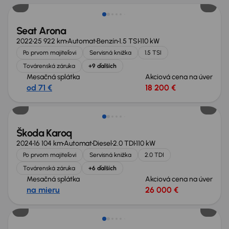
Seat Arona
2022
25 922 km
Automat
Benzín
1.5 TSI
110 kW
Po prvom majiteľovi
Servisná knižka
1.5 TSI
Továrenská záruka
+9 ďalších
Mesačná splátka
Akciová cena na úver
od 71 €
18 200 €
Zlacnené o 2 400 €
Škoda Karoq
2024
16 104 km
Automat
Diesel
2.0 TDI
110 kW
Po prvom majiteľovi
Servisná knižka
2.0 TDI
Továrenská záruka
+6 ďalších
Mesačná splátka
Akciová cena na úver
na mieru
26 000 €
Zlacnené o 3 000 €