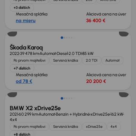
+3 ďalších
Mesačná splátka
Akciová cena na úver
na mieru
36 400 €
Zlacnené o 1 600 €
Škoda Karoq
2022
39 478 km
Automat
Diesel
2.0 TDI
85 kW
Po prvom majiteľovi
Servisná knižka
2.0 TDI
Automat
+7 ďalších
Mesačná splátka
Akciová cena na úver
od 78 €
20 200 €
BMW X2 xDrive25e
2021
60 299 km
Automat
Benzín + Hybridné
xDrive25e
162 kW
4x4
Po prvom majiteľovi
Servisná knižka
xDrive25e
4x4
+8 ďalších