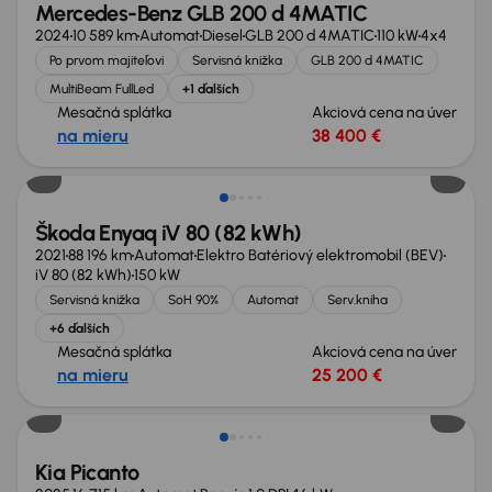
Mercedes-Benz GLB 200 d 4MATIC
2024
10 589 km
Automat
Diesel
GLB 200 d 4MATIC
110 kW
4x4
Po prvom majiteľovi
Servisná knižka
GLB 200 d 4MATIC
MultiBeam FullLed
+1 ďalších
Mesačná splátka
Akciová cena na úver
na mieru
38 400 €
Zlacnené o 1 600 €
Škoda Enyaq iV 80 (82 kWh)
2021
88 196 km
Automat
Elektro Batériový elektromobil (BEV)
iV 80 (82 kWh)
150 kW
Servisná knižka
SoH 90%
Automat
Serv.kniha
+6 ďalších
Mesačná splátka
Akciová cena na úver
na mieru
25 200 €
Ušetríte 6 200 €
Kia Picanto