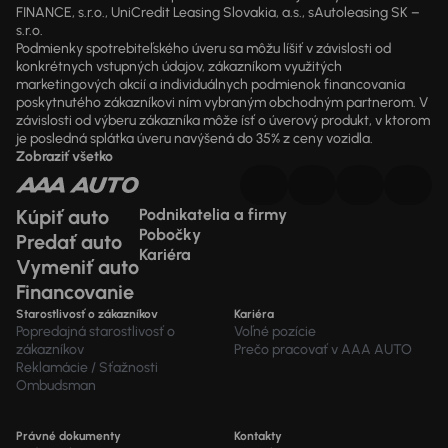
FINANCE, s.r.o., UniCredit Leasing Slovakia, a.s., sAutoleasing SK –
s.r.o.
Podmienky spotrebiteľského úveru sa môžu líšiť v závislosti od
konkrétnych vstupných údajov, zákazníkom využitých
marketingových akcií a individuálnych podmienok financovania
poskytnutého zákazníkovi ním vybraným obchodným partnerom. V
závislosti od výberu zákazníka môže ísť o úverový produkt, v ktorom
je posledná splátka úveru navýšená do 35% z ceny vozidla.
Zobraziť všetko
Kúpiť auto
Podnikatelia a firmy
Pobočky
Predať auto
Kariéra
Vymeniť auto
Financovanie
Starostlivosť o zákazníkov
Kariéra
Popredajná starostlivosť o
Voľné pozície
zákazníkov
Prečo pracovať v AAA AUTO
Reklamácie / Sťažnosti
Ombudsman
Právné dokumenty
Kontakty