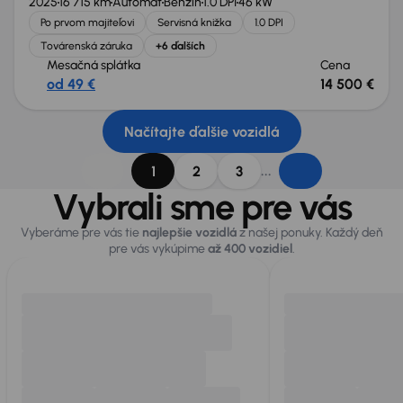
2025
16 715 km
Automat
Benzín
1.0 DPI
46 kW
Po prvom majiteľovi
Servisná knižka
1.0 DPI
Továrenská záruka
+6 ďalších
Mesačná splátka
Cena
od 49 €
14 500 €
Načítajte ďalšie vozidlá
...
1
2
3
Vybrali sme pre vás
Vyberáme pre vás tie
najlepšie vozidlá
z našej ponuky. Každý deň
pre vás vykúpime
až 400 vozidiel
.