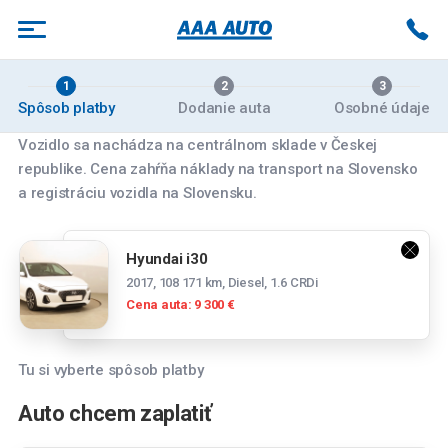
1
2
3
Spôsob platby
Dodanie auta
Osobné údaje
Vozidlo sa nachádza na centrálnom sklade v Českej
republike. Cena zahŕňa náklady na transport na Slovensko
Vyberte pobočku
a registráciu vozidla na Slovensku.
Banská Bystrica
Hyundai i30
Zvolenská cesta 14084/179, 974 05 Banská
2017, 108 171 km, Diesel, 1.6 CRDi
Bystrica
Cena auta: 9 300 €
Bratislava
Panónska cesta 39, 851 04 Bratislava
Tu si vyberte spôsob platby
Spočítajte si mesačnú splátku
Bratislava Rožňavská
Auto chcem zaplatiť
Tesco stores SR a.s., Cesta na Senec 2, 821
Mesačná splátka
04 Bratislava-Ružinov