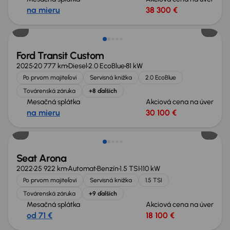
na mieru
38 300 €
Zlacnené o 3 100 €
Ford Transit Custom
2025
20 777 km
Diesel
2.0 EcoBlue
81 kW
Po prvom majiteľovi
Servisná knižka
2.0 EcoBlue
Továrenská záruka
+8 ďalších
Mesačná splátka
Akciová cena na úver
na mieru
30 100 €
Možnosť odpočtu DPH
Seat Arona
2022
25 922 km
Automat
Benzín
1.5 TSI
110 kW
Po prvom majiteľovi
Servisná knižka
1.5 TSI
Továrenská záruka
+9 ďalších
Mesačná splátka
Akciová cena na úver
od 71 €
18 100 €
Zlacnené o 2 300 €