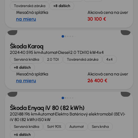
Továrenská záruka
+8 ďalších
Mesačná splátka
Akciová cena na úver
na mieru
30 100 €
Zlacnené o 2 000 €
Škoda Karoq
2024
40 595 km
Automat
Diesel
2.0 TDI
110 kW
4x4
Servisná knižka
2.0 TDI
Továrenská záruka
4x4
+8 ďalších
Mesačná splátka
Akciová cena na úver
na mieru
26 400 €
Zlacnené o 1 500 €
Škoda Enyaq iV 80 (82 kWh)
2021
88 196 km
Automat
Elektro Batériový elektromobil (BEV)
iV 80 (82 kWh)
150 kW
Servisná knižka
SoH 90%
Automat
Serv.kniha
+6 ďalších