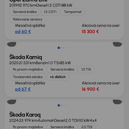
2019
92 970 km
Diesel
1.5 CDTI
88 kW
Servisná knižka
1.5 CDTI
Tempomat
Parkovacie senzory
Mesačná splátka
Akciová cena na úver
od 60 €
15 300 €
Zlacnené o 800 €
Škoda Kamiq
2025
21 531 km
Benzín
1.0 TSI
85 kW
Po prvom majiteľovi
Servisná knižka
1.0 TSI
Továrenská záruka
+6 ďalších
Mesačná splátka
Akciová cena na úver
od 67 €
16 900 €
Zlacnené o 3 000 €
Škoda Karoq
2024
25 974 km
Automat
Diesel
2.0 TDI
110 kW
4x4
Po prvom majiteľovi
Servisná knižka
2.0 TDI