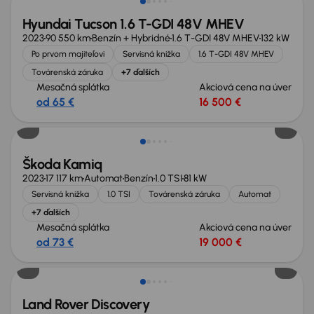
Hyundai Tucson 1.6 T-GDI 48V MHEV
2023
90 550 km
Benzín + Hybridné
1.6 T-GDI 48V MHEV
132 kW
Po prvom majiteľovi
Servisná knižka
1.6 T-GDI 48V MHEV
Továrenská záruka
+7 ďalších
Mesačná splátka
Akciová cena na úver
od 65 €
16 500 €
Ušetríte 6 700 €
Škoda Kamiq
2023
17 117 km
Automat
Benzín
1.0 TSI
81 kW
Servisná knižka
1.0 TSI
Továrenská záruka
Automat
+7 ďalších
Mesačná splátka
Akciová cena na úver
od 73 €
19 000 €
Zlacnené o 2 900 €
Land Rover Discovery