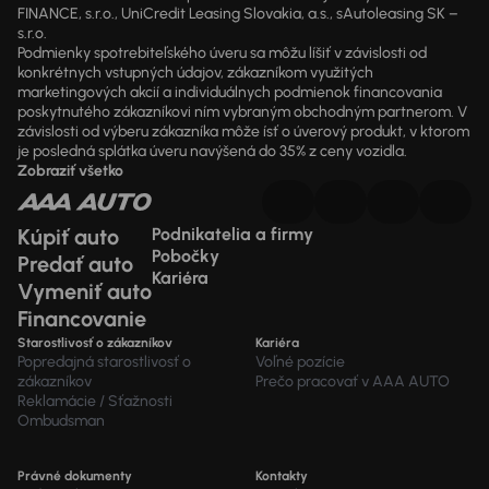
FINANCE, s.r.o., UniCredit Leasing Slovakia, a.s., sAutoleasing SK –
s.r.o.
Podmienky spotrebiteľského úveru sa môžu líšiť v závislosti od
konkrétnych vstupných údajov, zákazníkom využitých
marketingových akcií a individuálnych podmienok financovania
poskytnutého zákazníkovi ním vybraným obchodným partnerom. V
závislosti od výberu zákazníka môže ísť o úverový produkt, v ktorom
je posledná splátka úveru navýšená do 35% z ceny vozidla.
Zobraziť všetko
Kúpiť auto
Podnikatelia a firmy
Pobočky
Predať auto
Kariéra
Vymeniť auto
Financovanie
Starostlivosť o zákazníkov
Kariéra
Popredajná starostlivosť o
Voľné pozície
zákazníkov
Prečo pracovať v AAA AUTO
Reklamácie / Sťažnosti
Ombudsman
Právné dokumenty
Kontakty