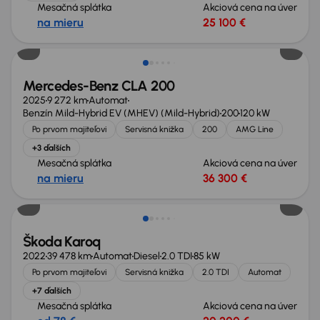
Mesačná splátka
Akciová cena na úver
na mieru
25 100 €
Zlacnené o 2 800 €
Mercedes-Benz CLA 200
2025
9 272 km
Automat
Benzín Mild-Hybrid EV (MHEV) (Mild-Hybrid)
200
120 kW
Po prvom majiteľovi
Servisná knižka
200
AMG Line
+3 ďalších
Mesačná splátka
Akciová cena na úver
na mieru
36 300 €
Zlacnené o 1 600 €
Škoda Karoq
2022
39 478 km
Automat
Diesel
2.0 TDI
85 kW
Po prvom majiteľovi
Servisná knižka
2.0 TDI
Automat
+7 ďalších
Mesačná splátka
Akciová cena na úver