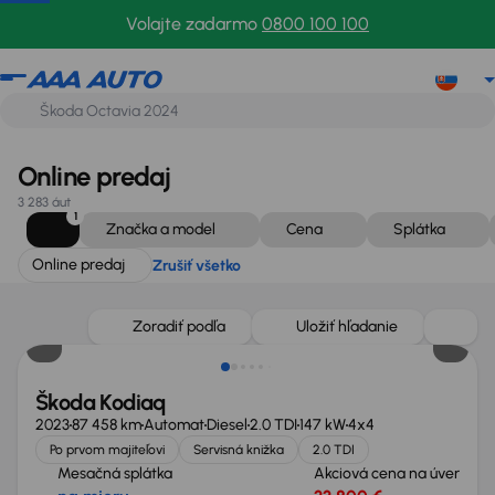
Online predaj
Zrušiť všetko
Volajte zadarmo
0800 100 100
Online predaj
3 283 áut
1
Značka a model
Cena
Splátka
Online predaj
Zrušiť všetko
Možnosť odpočtu DPH
Zoradiť podľa
Uložiť hľadanie
Škoda Kodiaq
2023
87 458 km
Automat
Diesel
2.0 TDI
147 kW
4x4
Po prvom majiteľovi
Servisná knižka
2.0 TDI
Mesačná splátka
Akciová cena na úver