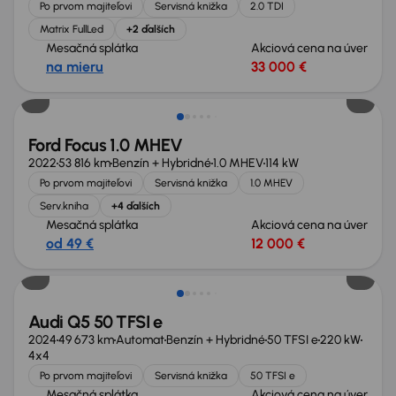
Po prvom majiteľovi
Servisná knižka
2.0 TDI
Matrix FullLed
+2 ďalších
Mesačná splátka
Akciová cena na úver
na mieru
33 000 €
Ford Focus 1.0 MHEV
2022
53 816 km
Benzín + Hybridné
1.0 MHEV
114 kW
Po prvom majiteľovi
Servisná knižka
1.0 MHEV
Serv.kniha
+4 ďalších
Mesačná splátka
Akciová cena na úver
od 49 €
12 000 €
Možnosť odpočtu DPH
Audi Q5 50 TFSI e
2024
49 673 km
Automat
Benzín + Hybridné
50 TFSI e
220 kW
4x4
Po prvom majiteľovi
Servisná knižka
50 TFSI e
Mesačná splátka
Akciová cena na úver