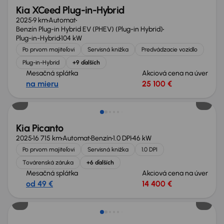
Kia XCeed Plug-in-Hybrid
2025
9 km
Automat
Benzín Plug-in Hybrid EV (PHEV) (Plug-in Hybrid)
Plug-in-Hybrid
104 kW
Po prvom majiteľovi
Servisná knižka
Predvádzacie vozidlo
Plug-in-Hybrid
+9 ďalších
Mesačná splátka
Akciová cena na úver
na mieru
25 100 €
Ušetríte 6 200 €
Kia Picanto
2025
16 715 km
Automat
Benzín
1.0 DPI
46 kW
Po prvom majiteľovi
Servisná knižka
1.0 DPI
Továrenská záruka
+6 ďalších
Mesačná splátka
Akciová cena na úver
od 49 €
14 400 €
Zlacnené o 4 100 €