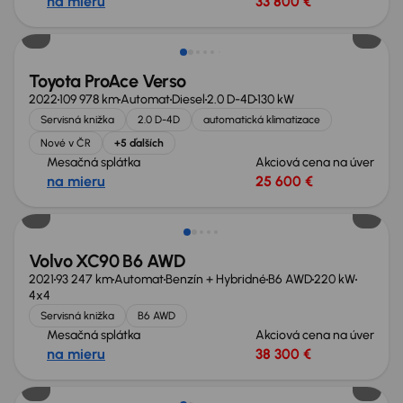
na mieru
33 800 €
Zlacnené o 2 800 €
Toyota ProAce Verso
2022
109 978 km
Automat
Diesel
2.0 D-4D
130 kW
Servisná knižka
2.0 D-4D
automatická klimatizace
Nové v ČR
+5 ďalších
Mesačná splátka
Akciová cena na úver
na mieru
25 600 €
Volvo XC90 B6 AWD
2021
93 247 km
Automat
Benzín + Hybridné
B6 AWD
220 kW
4x4
Servisná knižka
B6 AWD
Mesačná splátka
Akciová cena na úver
na mieru
38 300 €
Možnosť odpočtu DPH