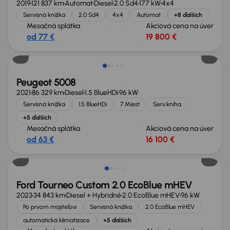
2019
121 837 km
Automat
Diesel
2.0 Sd4
177 kW
4x4
Servisná knižka
2.0 Sd4
4x4
Automat
+8 ďalších
Mesačná splátka
Akciová cena na úver
od 77 €
19 800 €
Zlacnené o 2 600 €
Peugeot 5008
2021
86 329 km
Diesel
1.5 BlueHDi
96 kW
Servisná knižka
1.5 BlueHDi
7 Miest
Serv.kniha
+5 ďalších
Mesačná splátka
Akciová cena na úver
od 63 €
16 100 €
Zlacnené o 1 700 €
Ford Tourneo Custom 2.0 EcoBlue mHEV
2023
34 843 km
Diesel + Hybridné
2.0 EcoBlue mHEV
96 kW
Po prvom majiteľovi
Servisná knižka
2.0 EcoBlue mHEV
automatická klimatizace
+5 ďalších