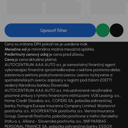
Upraviť filter
Ceny sú vrátane DPH pokiaľ nie je uvedené inak.
Mesačne od
je minimálna možná mesačná splátka.
Preškrtnutý cenový údaj
je cena pred zľavou.
Cena
je cena aktuálne platná.
AUTOCENTRUM AAA AUTO a.s. je samostatný finančný agent
vykonávajúci finančné sprostredkovanie v sektore poistenia alebo
zaistenia a sektore poskytovania úverov, úverov na bývanie a
spotrebiteľských úverov zapísaný v registri pod číslom 203771
vedený Národnou bankou Slovenska.
AUTOCENTRUM AAA AUTO a.s. má uzatvorené nevýhradné
písomné zmluvy s týmito finančnými inštitúciami: VÚB Leasing, a.s.,
Home Credit Slovakia, a.s., COFIDIS SA, pobočka zahraničnej
banky, Fortegra Europe Insurance Company Limited, Wüstenrot
poisťovňa, a.s., KOOPERATIVA poisťovňa, a.s. Vienna Insurance
Group, Generali Poisťovňa, pobočka poisťovne z iného členského
štátu a. s., Allianz - Slovenská poisťovňa, a.s., BNP PARIBAS
PERSONAL FINANCE SA, pobočka zahraničnej banky, ESSOX