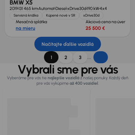
BMW X5
2019
131 465 km
Automat
Diesel
xDrive30d
190 kW
4x4
Servisná knižka
Kúpené nové v SR
xDrive30d
Mesačná splátka
Akciová cena na úver
na mieru
25 500 €
Načítajte ďalšie vozidlá
...
1
2
3
Vybrali sme pre vás
Vyberáme pre vás tie
najlepšie vozidlá
z našej ponuky. Každý deň
pre vás vykúpime
až 400 vozidiel
.