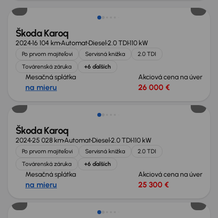
Škoda Karoq
2024
16 104 km
Automat
Diesel
2.0 TDI
110 kW
Po prvom majiteľovi
Servisná knižka
2.0 TDI
Továrenská záruka
+6 ďalších
Mesačná splátka
Akciová cena na úver
na mieru
26 000 €
Zlacnené o 2 500 €
Škoda Karoq
2024
25 028 km
Automat
Diesel
2.0 TDI
110 kW
Po prvom majiteľovi
Servisná knižka
2.0 TDI
Továrenská záruka
+6 ďalších
Mesačná splátka
Akciová cena na úver
na mieru
25 300 €
Zlacnené o 1 900 €