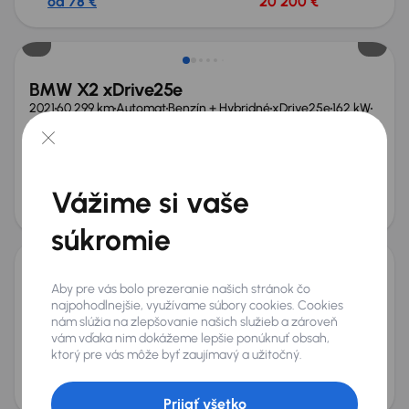
od 78 €
20 200 €
BMW X2 xDrive25e
2021
60 299 km
Automat
Benzín + Hybridné
xDrive25e
162 kW
4x4
Po prvom majiteľovi
Servisná knižka
xDrive25e
4x4
+8 ďalších
Mesačná splátka
Akciová cena na úver
Vážime si vaše
od 84 €
22 300 €
Zlacnené o 3 300 €
súkromie
Škoda Superb
Aby pre vás bolo prezeranie našich stránok čo
najpohodlnejšie, využívame súbory cookies. Cookies
2024
32 141 km
Automat
Diesel
2.0 TDI
142 kW
4x4
nám slúžia na zlepšovanie našich služieb a zároveň
Po prvom majiteľovi
Servisná knižka
2.0 TDI
HUD
vám vďaka nim dokážeme lepšie ponúknuť obsah,
+9 ďalších
ktorý pre vás môže byť zaujímavý a užitočný.
Mesačná splátka
Akciová cena na úver
na mieru
40 400 €
Ušetríte 7 400 €
Prijať všetko