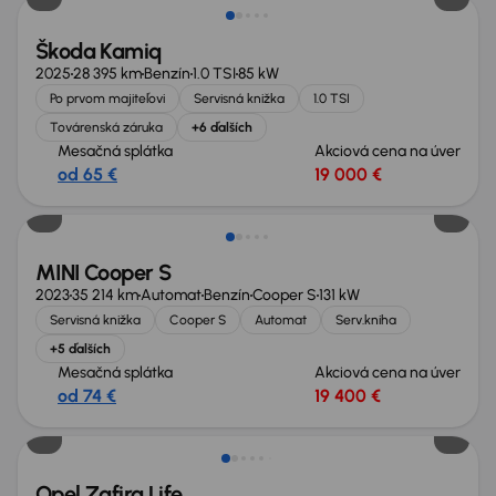
Škoda Kamiq
2025
28 395 km
Benzín
1.0 TSI
85 kW
Po prvom majiteľovi
Servisná knižka
1.0 TSI
Továrenská záruka
+6 ďalších
Mesačná splátka
Akciová cena na úver
od 65 €
19 000 €
Zlacnené o 800 €
MINI Cooper S
2023
35 214 km
Automat
Benzín
Cooper S
131 kW
Servisná knižka
Cooper S
Automat
Serv.kniha
+5 ďalších
Mesačná splátka
Akciová cena na úver
od 74 €
19 400 €
Opel Zafira Life