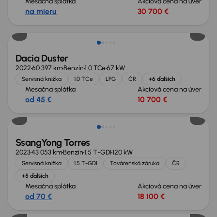
Mesačná splátka
Akciová cena na úver
na mieru
30 700 €
Dacia Duster
2022
60 397 km
Benzín
1.0 TCe
67 kW
Servisná knižka
1.0 TCe
LPG
ČR
+6 ďalších
Mesačná splátka
Akciová cena na úver
od 45 €
10 700 €
Zlacnené o 2 000 €
SsangYong Torres
2023
43 053 km
Benzín
1.5 T-GDI
120 kW
Servisná knižka
1.5 T-GDI
Továrenská záruka
ČR
+5 ďalších
Mesačná splátka
Akciová cena na úver
od 70 €
18 100 €
Zlacnené o 1 200 €