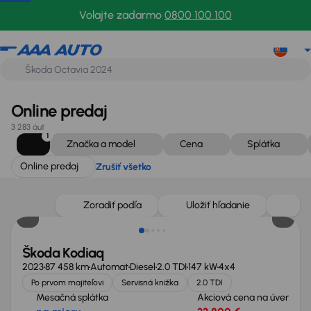
Online predaj
Zrušiť všetko
Volajte zadarmo
0800 100 100
Online predaj
3 283 áut
1
Značka a model
Cena
Splátka
Online predaj
Zrušiť všetko
Možnosť odpočtu DPH
Zoradiť podľa
Uložiť hľadanie
Škoda Kodiaq
2023
87 458 km
Automat
Diesel
2.0 TDI
147 kW
4x4
Po prvom majiteľovi
Servisná knižka
2.0 TDI
Mesačná splátka
Akciová cena na úver