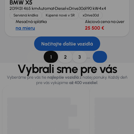
BMW X5
2019
131 465 km
Automat
Diesel
xDrive30d
190 kW
4x4
Servisná knižka
Kúpené nové v SR
xDrive30d
Mesačná splátka
Akciová cena na úver
na mieru
25 500 €
Načítajte ďalšie vozidlá
...
1
2
3
Vybrali sme pre vás
Vyberáme pre vás tie
najlepšie vozidlá
z našej ponuky. Každý deň
pre vás vykúpime
až 400 vozidiel
.