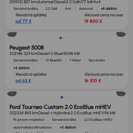
2019
121 837 km
Automat
Diesel
2.0 Sd4
177 kW
4x4
Servisná knižka
2.0 Sd4
4x4
Automat
+8 ďalších
Mesačná splátka
Akciová cena na úver
od 77 €
19 800 €
Zlacnené o 2 600 €
Peugeot 5008
2021
86 329 km
Diesel
1.5 BlueHDi
96 kW
Servisná knižka
1.5 BlueHDi
7 Miest
Serv.kniha
+5 ďalších
Mesačná splátka
Akciová cena na úver
od 63 €
16 100 €
Zlacnené o 1 700 €
Ford Tourneo Custom 2.0 EcoBlue mHEV
2023
34 843 km
Diesel + Hybridné
2.0 EcoBlue mHEV
96 kW
Po prvom majiteľovi
Servisná knižka
2.0 EcoBlue mHEV
automatická klimatizace
+5 ďalších