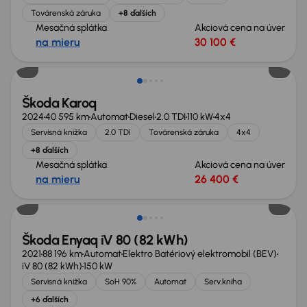
Továrenská záruka
+8 ďalších
Mesačná splátka
Akciová cena na úver
na mieru
30 100 €
Zlacnené o 2 000 €
Škoda Karoq
2024
40 595 km
Automat
Diesel
2.0 TDI
110 kW
4x4
Servisná knižka
2.0 TDI
Továrenská záruka
4x4
+8 ďalších
Mesačná splátka
Akciová cena na úver
na mieru
26 400 €
Zlacnené o 1 500 €
Škoda Enyaq iV 80 (82 kWh)
2021
88 196 km
Automat
Elektro Batériový elektromobil (BEV)
iV 80 (82 kWh)
150 kW
Servisná knižka
SoH 90%
Automat
Serv.kniha
+6 ďalších