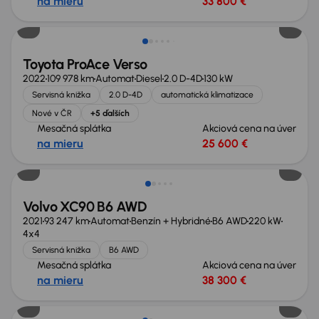
na mieru
33 800 €
Zlacnené o 2 800 €
Toyota ProAce Verso
2022
109 978 km
Automat
Diesel
2.0 D-4D
130 kW
Servisná knižka
2.0 D-4D
automatická klimatizace
Nové v ČR
+5 ďalších
Mesačná splátka
Akciová cena na úver
na mieru
25 600 €
Volvo XC90 B6 AWD
2021
93 247 km
Automat
Benzín + Hybridné
B6 AWD
220 kW
4x4
Servisná knižka
B6 AWD
Mesačná splátka
Akciová cena na úver
na mieru
38 300 €
Možnosť odpočtu DPH