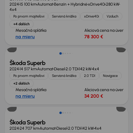
2024
15 100 km
Automat
Benzín + Hybridné
xDrive40i
280 kW
4x4
Po prvom majiteľovi
Servisná knižka
xDrive40i
Vzduch
+4 ďalších
Mesačná splátka
Akciová cena na úver
na mieru
78 300 €
Zlacnené o 3 400 €
Škoda Superb
2024
14 517 km
Automat
Diesel
2.0 TDI
142 kW
4x4
Po prvom majiteľovi
Servisná knižka
2.0 TDI
Navigace
+2 ďalších
Mesačná splátka
Akciová cena na úver
na mieru
34 200 €
Zlacnené o 3 400 €
Škoda Superb
2024
24 707 km
Automat
Diesel
2.0 TDI
142 kW
4x4