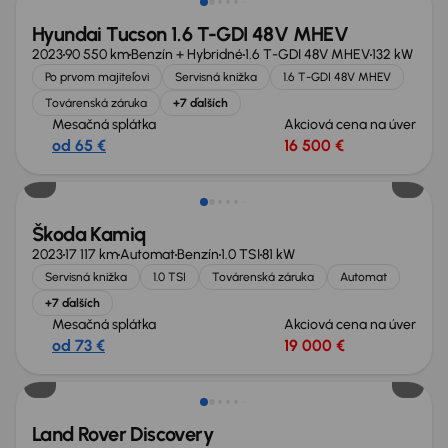
Hyundai Tucson 1.6 T-GDI 48V MHEV
2023
90 550 km
Benzín + Hybridné
1.6 T-GDI 48V MHEV
132 kW
Po prvom majiteľovi
Servisná knižka
1.6 T-GDI 48V MHEV
Továrenská záruka
+7 ďalších
Mesačná splátka
Akciová cena na úver
od 65 €
16 500 €
Ušetríte 6 700 €
Škoda Kamiq
2023
17 117 km
Automat
Benzín
1.0 TSI
81 kW
Servisná knižka
1.0 TSI
Továrenská záruka
Automat
+7 ďalších
Mesačná splátka
Akciová cena na úver
od 73 €
19 000 €
Zlacnené o 2 900 €
Land Rover Discovery