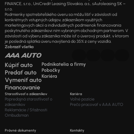
FINANCE, s.r.o., UniCredit Leasing Slovakia, a.s., sAutoleasing SK –
s.r.o.
Podmienky spotrebiteľského úveru sa môžu líšiť v závislosti od
konkrétnych vstupných údajov, zákazníkom využitých
marketingových akcií a individuálnych podmienok financovania
poskytnutého zákazníkovi ním vybraným obchodným partnerom. V
závislosti od výberu zákazníka môže ísť o úverový produkt, v ktorom
je posledná splátka úveru navýšená do 35% z ceny vozidla.
Zobraziť všetko
Kúpiť auto
Podnikatelia a firmy
Pobočky
Predať auto
Kariéra
Vymeniť auto
Financovanie
Starostlivosť o zákazníkov
Kariéra
Popredajná starostlivosť o
Voľné pozície
zákazníkov
Prečo pracovať v AAA AUTO
Reklamácie / Sťažnosti
Ombudsman
Právné dokumenty
Kontakty