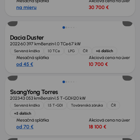
Mesačná splátka
Akciová cena na úver
na mieru
30 700 €
Dacia Duster
2022
60 397 km
Benzín
1.0 TCe
67 kW
Servisná knižka
1.0 TCe
LPG
ČR
+6 ďalších
Mesačná splátka
Akciová cena na úver
od 45 €
10 700 €
Zlacnené o 2 000 €
SsangYong Torres
2023
43 053 km
Benzín
1.5 T-GDI
120 kW
Servisná knižka
1.5 T-GDI
Továrenská záruka
ČR
+5 ďalších
Mesačná splátka
Akciová cena na úver
od 70 €
18 100 €
Zlacnené o 1 200 €