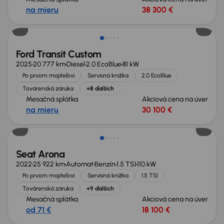
na mieru
38 300 €
Zlacnené o 3 100 €
Ford Transit Custom
2025
20 777 km
Diesel
2.0 EcoBlue
81 kW
Po prvom majiteľovi
Servisná knižka
2.0 EcoBlue
Továrenská záruka
+8 ďalších
Mesačná splátka
Akciová cena na úver
na mieru
30 100 €
Možnosť odpočtu DPH
Seat Arona
2022
25 922 km
Automat
Benzín
1.5 TSI
110 kW
Po prvom majiteľovi
Servisná knižka
1.5 TSI
Továrenská záruka
+9 ďalších
Mesačná splátka
Akciová cena na úver
od 71 €
18 100 €
Zlacnené o 2 300 €