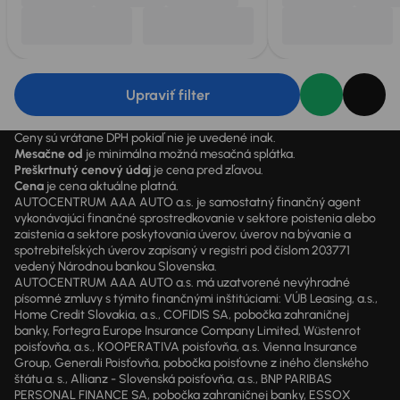
Upraviť filter
Ceny sú vrátane DPH pokiaľ nie je uvedené inak.
Mesačne od
je minimálna možná mesačná splátka.
Preškrtnutý cenový údaj
je cena pred zľavou.
Cena
je cena aktuálne platná.
AUTOCENTRUM AAA AUTO a.s. je samostatný finančný agent
vykonávajúci finančné sprostredkovanie v sektore poistenia alebo
zaistenia a sektore poskytovania úverov, úverov na bývanie a
spotrebiteľských úverov zapísaný v registri pod číslom 203771
vedený Národnou bankou Slovenska.
AUTOCENTRUM AAA AUTO a.s. má uzatvorené nevýhradné
písomné zmluvy s týmito finančnými inštitúciami: VÚB Leasing, a.s.,
Home Credit Slovakia, a.s., COFIDIS SA, pobočka zahraničnej
banky, Fortegra Europe Insurance Company Limited, Wüstenrot
poisťovňa, a.s., KOOPERATIVA poisťovňa, a.s. Vienna Insurance
Group, Generali Poisťovňa, pobočka poisťovne z iného členského
štátu a. s., Allianz - Slovenská poisťovňa, a.s., BNP PARIBAS
PERSONAL FINANCE SA, pobočka zahraničnej banky, ESSOX