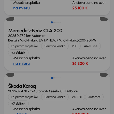
Mesačná splátka
Akciová cena na úver
na mieru
25 100 €
Zlacnené o 2 800 €
Mercedes-Benz CLA 200
2025
9 272 km
Automat
Benzín Mild-Hybrid EV (MHEV) (Mild-Hybrid)
200
120 kW
Po prvom majiteľovi
Servisná knižka
200
AMG Line
+3 ďalších
Mesačná splátka
Akciová cena na úver
na mieru
36 300 €
Zlacnené o 1 600 €
Škoda Karoq
2022
39 478 km
Automat
Diesel
2.0 TDI
85 kW
Po prvom majiteľovi
Servisná knižka
2.0 TDI
Automat
+7 ďalších
Mesačná splátka
Akciová cena na úver