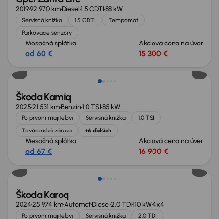
2019
92 970 km
Diesel
1.5 CDTI
88 kW
Servisná knižka
1.5 CDTI
Tempomat
Parkovacie senzory
Mesačná splátka
Akciová cena na úver
od 60 €
15 300 €
Zlacnené o 800 €
Škoda Kamiq
2025
21 531 km
Benzín
1.0 TSI
85 kW
Po prvom majiteľovi
Servisná knižka
1.0 TSI
Továrenská záruka
+6 ďalších
Mesačná splátka
Akciová cena na úver
od 67 €
16 900 €
Zlacnené o 3 000 €
Škoda Karoq
2024
25 974 km
Automat
Diesel
2.0 TDI
110 kW
4x4
Po prvom majiteľovi
Servisná knižka
2.0 TDI