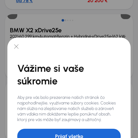
od 78 €
20 200 €
BMW X2 xDrive25e
2021
60 299 km
Automat
Benzín + Hybridné
xDrive25e
162 kW
4x4
Po prvom majiteľovi
Servisná knižka
xDrive25e
4x4
+8 ďalších
Mesačná splátka
Akciová cena na úver
Vážime si vaše
od 84 €
22 300 €
Zlacnené o 3 300 €
súkromie
Škoda Superb
Aby pre vás bolo prezeranie našich stránok čo
najpohodlnejšie, využívame súbory cookies. Cookies
2024
32 141 km
Automat
Diesel
2.0 TDI
142 kW
4x4
nám slúžia na zlepšovanie našich služieb a zároveň
Po prvom majiteľovi
Servisná knižka
2.0 TDI
HUD
vám vďaka nim dokážeme lepšie ponúknuť obsah,
+9 ďalších
ktorý pre vás môže byť zaujímavý a užitočný.
Mesačná splátka
Akciová cena na úver
na mieru
40 400 €
Ušetríte 7 400 €
Prijať všetko