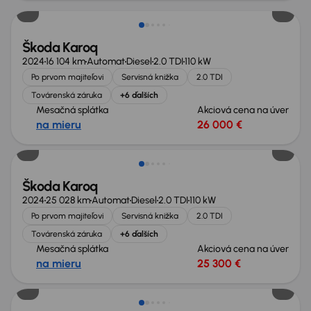
Škoda Karoq
2024
16 104 km
Automat
Diesel
2.0 TDI
110 kW
Po prvom majiteľovi
Servisná knižka
2.0 TDI
Továrenská záruka
+6 ďalších
Mesačná splátka
Akciová cena na úver
na mieru
26 000 €
Zlacnené o 2 500 €
Škoda Karoq
2024
25 028 km
Automat
Diesel
2.0 TDI
110 kW
Po prvom majiteľovi
Servisná knižka
2.0 TDI
Továrenská záruka
+6 ďalších
Mesačná splátka
Akciová cena na úver
na mieru
25 300 €
Zlacnené o 1 900 €