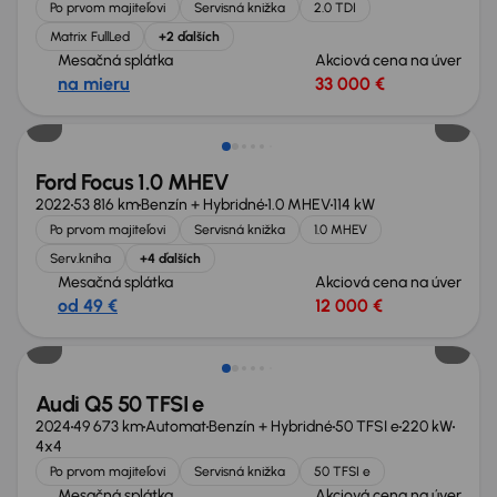
Po prvom majiteľovi
Servisná knižka
2.0 TDI
Matrix FullLed
+2 ďalších
Mesačná splátka
Akciová cena na úver
na mieru
33 000 €
Ford Focus 1.0 MHEV
2022
53 816 km
Benzín + Hybridné
1.0 MHEV
114 kW
Po prvom majiteľovi
Servisná knižka
1.0 MHEV
Serv.kniha
+4 ďalších
Mesačná splátka
Akciová cena na úver
od 49 €
12 000 €
Možnosť odpočtu DPH
Audi Q5 50 TFSI e
2024
49 673 km
Automat
Benzín + Hybridné
50 TFSI e
220 kW
4x4
Po prvom majiteľovi
Servisná knižka
50 TFSI e
Mesačná splátka
Akciová cena na úver