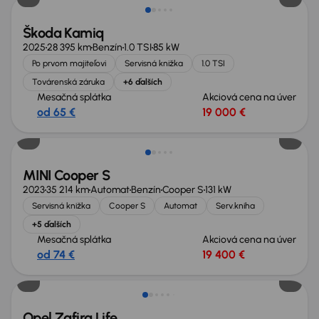
Škoda Kamiq
2025
28 395 km
Benzín
1.0 TSI
85 kW
Po prvom majiteľovi
Servisná knižka
1.0 TSI
Továrenská záruka
+6 ďalších
Mesačná splátka
Akciová cena na úver
od 65 €
19 000 €
Zlacnené o 800 €
MINI Cooper S
2023
35 214 km
Automat
Benzín
Cooper S
131 kW
Servisná knižka
Cooper S
Automat
Serv.kniha
+5 ďalších
Mesačná splátka
Akciová cena na úver
od 74 €
19 400 €
Opel Zafira Life