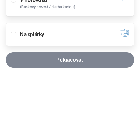
V hotovosti
46
€
(Bankový prevod / platba kartou)
od
Dunajská Streda
Hlavná 5408/71, 929 01 Dunajská Streda
výška akontácie
Na splátky
Košice
%
Napájadlá 12, 040 12 Košice
Lučenec
Pokračovať
A. S. Jegorova 607/29, 984 01 Lučenec -
Doba splácania
Opatová
rokov
Michalovce
Štefánikova 1419, 071 01 Michalovce
mesiacov
mesiacov
Nitra
Cabajská 42, 949 01 Nitra
Pokračovať
Nové Zámky
Reprezentatívny príklad
Komárňanská cesta 11/A, 940 64 Nové Zámky