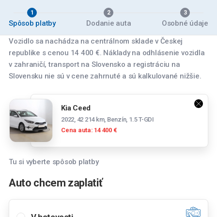
1
2
3
Spôsob platby
Dodanie auta
Osobné údaje
Vozidlo sa nachádza na centrálnom sklade v Českej
republike s cenou 14 400 €. Náklady na odhlásenie vozidla
v zahraničí, transport na Slovensko a registráciu na
Slovensku nie sú v cene zahrnuté a sú kalkulované nižšie.
Vyberte pobočku
Kia Ceed
Banská Bystrica
2022, 42 214 km, Benzín, 1.5 T-GDI
Zvolenská cesta 14084/179, 974 05 Banská
Cena auta: 14 400 €
Bystrica
Bratislava
Tu si vyberte spôsob platby
Panónska cesta 39, 851 04 Bratislava
Spočítajte si mesačnú splátku
Auto chcem zaplatiť
Bratislava Rožňavská
Mesačná splátka
Tesco stores SR a.s., Cesta na Senec 2, 821
04 Bratislava-Ružinov