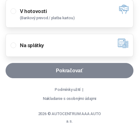
57
€
od
V hotovosti
Dunajská Streda
(Bankový prevod / platba kartou)
Hlavná 5408/71, 929 01 Dunajská Streda
výška akontácie
Košice
%
Napájadlá 12, 040 12 Košice
Na splátky
Lučenec
A. S. Jegorova 607/29, 984 01 Lučenec -
Doba splácania
Pokračovať
Opatová
rokov
Michalovce
Podmínky užití
Štefánikova 1419, 071 01 Michalovce
Nakladanie s osobnými údajmi
mesiacov
mesiacov
Nitra
Cabajská 42, 949 01 Nitra
2026 © AUTOCENTRUM AAA AUTO
Pokračovať
a.s.
Nové Zámky
Reprezentatívny príklad
Komárňanská cesta 11/A, 940 64 Nové Zámky