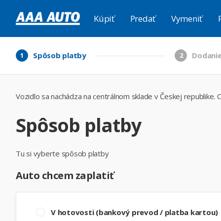
Kúpiť
Predať
Vymeniť
Spôsob platby
Dodanie
1
2
Vozidlo sa nachádza na centrálnom sklade v Českej republike. C
Spôsob platby
Tu si vyberte spôsob platby
Auto chcem zaplatiť
V hotovosti (bankový prevod / platba kartou)