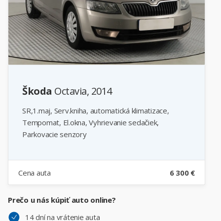
Škoda
Octavia, 2014
SR,1.maj, Serv.kniha, automatická klimatizace,
Tempomat, El.okna, Vyhrievanie sedačiek,
Parkovacie senzory
Cena auta
6 300 €
Prečo u nás kúpiť auto online?
14 dní na vrátenie auta