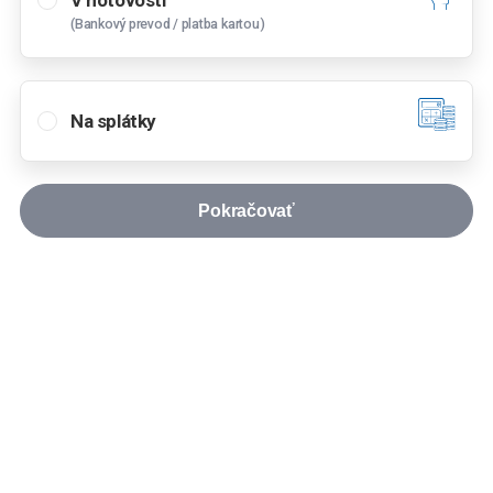
V hotovosti
32
€
(Bankový prevod / platba kartou)
od
Dunajská Streda
Hlavná 5408/71, 929 01 Dunajská Streda
výška akontácie
Na splátky
Košice
%
Napájadlá 12, 040 12 Košice
Lučenec
Pokračovať
A. S. Jegorova 607/29, 984 01 Lučenec -
Doba splácania
Opatová
rokov
Michalovce
Štefánikova 1419, 071 01 Michalovce
mesiacov
mesiacov
Nitra
Cabajská 42, 949 01 Nitra
Pokračovať
Nové Zámky
Reprezentatívny príklad
Komárňanská cesta 11/A, 940 64 Nové Zámky