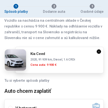
1
2
3
Spôsob platby
Dodanie auta
Osobné údaje
Vozidlo sa nachádza na centrálnom sklade v Českej
republike s cenou 9 900 €. Náklady na odhlásenie vozidla v
zahraničí, transport na Slovensko a registráciu na
Slovensku nie sú v cene zahrnuté a sú kalkulované nižšie.
Vyberte pobočku
Kia Ceed
Banská Bystrica
2020, 91 939 km, Diesel, 1.6 CRDi
Zvolenská cesta 14084/179, 974 05 Banská
Cena auta: 9 900 €
Bystrica
Bratislava
Tu si vyberte spôsob platby
Panónska cesta 39, 851 04 Bratislava
Spočítajte si mesačnú splátku
Auto chcem zaplatiť
Bratislava Rožňavská
Mesačná splátka
Tesco stores SR a.s., Cesta na Senec 2, 821
04 Bratislava-Ružinov