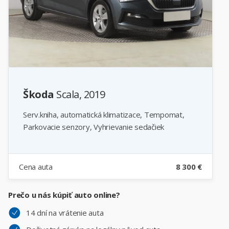
Škoda
Scala, 2019
Serv.kniha, automatická klimatizace, Tempomat,
Parkovacie senzory, Vyhrievanie sedačiek
Cena auta
8 300 €
Prečo u nás kúpiť auto online?
14 dní na vrátenie auta