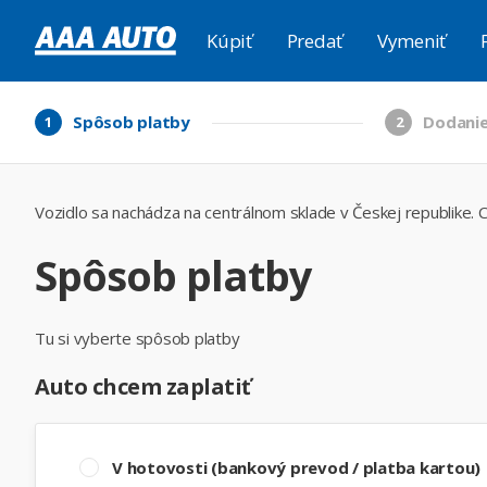
Kúpiť
Predať
Vymeniť
Spôsob platby
Dodanie
1
2
Vozidlo sa nachádza na centrálnom sklade v Českej republike. C
Spôsob platby
Tu si vyberte spôsob platby
Auto chcem zaplatiť
V hotovosti (bankový prevod / platba kartou)