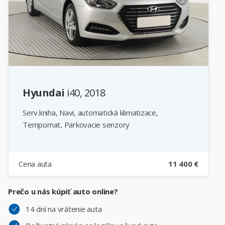
Hyundai
i40, 2018
Serv.kniha, Navi, automatická klimatizace,
Tempomat, Parkovacie senzory
Cena auta
11 400 €
Prečo u nás kúpiť auto online?
14 dní na vrátenie auta