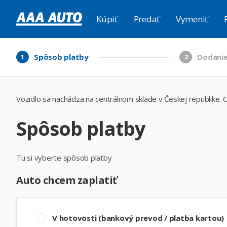
Kúpiť
Predať
Vymeniť
Spôsob platby
Dodanie
1
2
Vozidlo sa nachádza na centrálnom sklade v Českej republike. C
Spôsob platby
Tu si vyberte spôsob platby
Auto chcem zaplatiť
V hotovosti (bankový prevod / platba kartou)