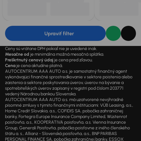
Upraviť filter
Ceny sú vrátane DPH pokiaľ nie je uvedené inak.
Mesačne od
je minimálna možná mesačná splátka.
Preškrtnutý cenový údaj
je cena pred zľavou.
Cena
je cena aktuálne platná.
AUTOCENTRUM AAA AUTO a.s. je samostatný finančný agent
vykonávajúci finančné sprostredkovanie v sektore poistenia alebo
zaistenia a sektore poskytovania úverov, úverov na bývanie a
spotrebiteľských úverov zapísaný v registri pod číslom 203771
vedený Národnou bankou Slovenska.
AUTOCENTRUM AAA AUTO a.s. má uzatvorené nevýhradné
písomné zmluvy s týmito finančnými inštitúciami: VÚB Leasing, a.s.,
Home Credit Slovakia, a.s., COFIDIS SA, pobočka zahraničnej
banky, Fortegra Europe Insurance Company Limited, Wüstenrot
poisťovňa, a.s., KOOPERATIVA poisťovňa, a.s. Vienna Insurance
Group, Generali Poisťovňa, pobočka poisťovne z iného členského
štátu a. s., Allianz - Slovenská poisťovňa, a.s., BNP PARIBAS
PERSONAL FINANCE SA, pobočka zahraničnej banky, ESSOX