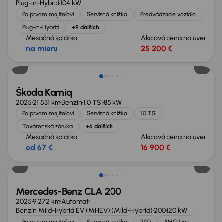
Plug-in-Hybrid
104 kW
Po prvom majiteľovi
Servisná knižka
Predvádzacie vozidlo
Plug-in-Hybrid
+9 ďalších
Mesačná splátka
Akciová cena na úver
na mieru
25 200 €
Zlacnené o 900 €
Škoda Kamiq
2025
21 531 km
Benzín
1.0 TSI
85 kW
Po prvom majiteľovi
Servisná knižka
1.0 TSI
Továrenská záruka
+6 ďalších
Mesačná splátka
Akciová cena na úver
od 67 €
16 900 €
Zlacnené o 2 900 €
Mercedes-Benz CLA 200
2025
9 272 km
Automat
Benzín Mild-Hybrid EV (MHEV) (Mild-Hybrid)
200
120 kW
Po prvom majiteľovi
Servisná knižka
200
AMG Line