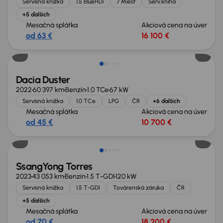
Servisná knižka
1.5 BlueHDi
7 Miest
Serv.kniha
+5 ďalších
Mesačná splátka
Akciová cena na úver
od 63 €
16 100 €
Dacia Duster
2022
60 397 km
Benzín
1.0 TCe
67 kW
Servisná knižka
1.0 TCe
LPG
ČR
+6 ďalších
Mesačná splátka
Akciová cena na úver
od 45 €
10 700 €
Zlacnené o 2 000 €
SsangYong Torres
2023
43 053 km
Benzín
1.5 T-GDI
120 kW
Servisná knižka
1.5 T-GDI
Továrenská záruka
ČR
+5 ďalších
Mesačná splátka
Akciová cena na úver
od 70 €
18 200 €