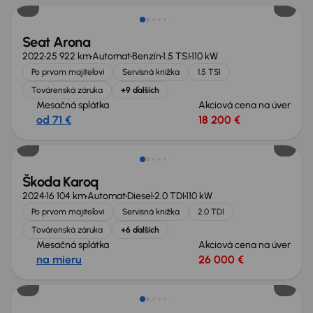
Seat Arona
2022
25 922 km
Automat
Benzín
1.5 TSI
110 kW
Po prvom majiteľovi
Servisná knižka
1.5 TSI
Továrenská záruka
+9 ďalších
Mesačná splátka
Akciová cena na úver
od 71 €
18 200 €
Zlacnené o 2 400 €
Škoda Karoq
2024
16 104 km
Automat
Diesel
2.0 TDI
110 kW
Po prvom majiteľovi
Servisná knižka
2.0 TDI
Továrenská záruka
+6 ďalších
Mesačná splátka
Akciová cena na úver
na mieru
26 000 €
Zlacnené o 3 000 €