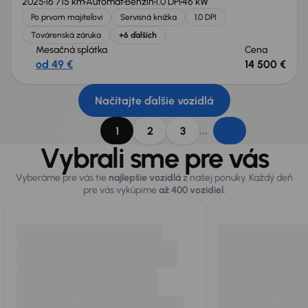
2025
16 715 km
Automat
Benzín
1.0 DPI
46 kW
Po prvom majiteľovi
Servisná knižka
1.0 DPI
Továrenská záruka
+6 ďalších
Mesačná splátka
Cena
od 49 €
14 500 €
Načítajte ďalšie vozidlá
...
1
2
3
Vybrali sme pre vás
Vyberáme pre vás tie
najlepšie vozidlá
z našej ponuky. Každý deň
pre vás vykúpime
až 400 vozidiel
.