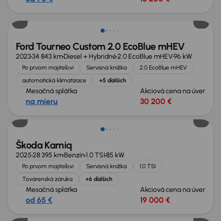
Zlacnené o 2 300 €
Ford Tourneo Custom 2.0 EcoBlue mHEV
2023
34 843 km
Diesel + Hybridné
2.0 EcoBlue mHEV
96 kW
Po prvom majiteľovi
Servisná knižka
2.0 EcoBlue mHEV
automatická klimatizace
+5 ďalších
Mesačná splátka
Akciová cena na úver
na mieru
30 200 €
Zlacnené o 1 300 €
Škoda Kamiq
2025
28 395 km
Benzín
1.0 TSI
85 kW
Po prvom majiteľovi
Servisná knižka
1.0 TSI
Továrenská záruka
+6 ďalších
Mesačná splátka
Akciová cena na úver
od 65 €
19 000 €
Zlacnené o 3 200 €