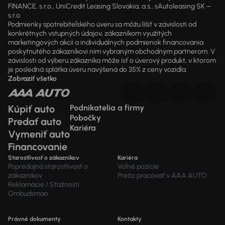
FINANCE, s.r.o., UniCredit Leasing Slovakia, a.s., sAutoleasing SK –
s.r.o.
Podmienky spotrebiteľského úveru sa môžu líšiť v závislosti od
konkrétnych vstupných údajov, zákazníkom využitých
marketingových akcií a individuálnych podmienok financovania
poskytnutého zákazníkovi ním vybraným obchodným partnerom. V
závislosti od výberu zákazníka môže ísť o úverový produkt, v ktorom
je posledná splátka úveru navýšená do 35% z ceny vozidla.
Zobraziť všetko
Kúpiť auto
Podnikatelia a firmy
Pobočky
Predať auto
Kariéra
Vymeniť auto
Financovanie
Starostlivosť o zákazníkov
Kariéra
Popredajná starostlivosť o
Voľné pozície
zákazníkov
Prečo pracovať v AAA AUTO
Reklamácie / Sťažnosti
Ombudsman
Právné dokumenty
Kontakty