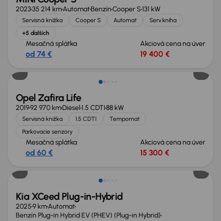
2023
35 214 km
Automat
Benzín
Cooper S
131 kW
Servisná knižka
Cooper S
Automat
Serv.kniha
+5 ďalších
Mesačná splátka
Akciová cena na úver
od 74 €
19 400 €
Opel Zafira Life
2019
92 970 km
Diesel
1.5 CDTI
88 kW
Servisná knižka
1.5 CDTI
Tempomat
Parkovacie senzory
Mesačná splátka
Akciová cena na úver
od 60 €
15 300 €
Zlacnené o 2 000 €
Kia XCeed Plug-in-Hybrid
2025
9 km
Automat
Benzín Plug-in Hybrid EV (PHEV) (Plug-in Hybrid)