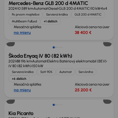
Mercedes-Benz GLB 200 d 4MATIC
2024
10 589 km
Automat
Diesel
GLB 200 d 4MATIC
110 kW
4x4
Po prvom majiteľovi
Servisná knižka
GLB 200 d 4MATIC
MultiBeam FullLed
+1 ďalších
Mesačná splátka
Akciová cena na úver
na mieru
38 400 €
Zlacnené o 1 600 €
Škoda Enyaq iV 80 (82 kWh)
2021
88 196 km
Automat
Elektro Batériový elektromobil (BEV)
iV 80 (82 kWh)
150 kW
Servisná knižka
SoH 90%
Automat
Serv.kniha
+6 ďalších
Mesačná splátka
Akciová cena na úver
na mieru
25 200 €
Ušetríte 6 200 €
Kia Picanto