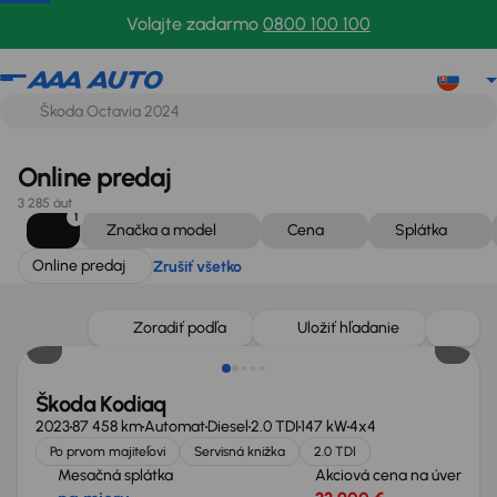
Online predaj
Zrušiť všetko
Volajte zadarmo
0800 100 100
Online predaj
3 285 áut
1
Značka a model
Cena
Splátka
Online predaj
Zrušiť všetko
Možnosť odpočtu DPH
Zoradiť podľa
Uložiť hľadanie
Škoda Kodiaq
2023
87 458 km
Automat
Diesel
2.0 TDI
147 kW
4x4
Po prvom majiteľovi
Servisná knižka
2.0 TDI
Mesačná splátka
Akciová cena na úver