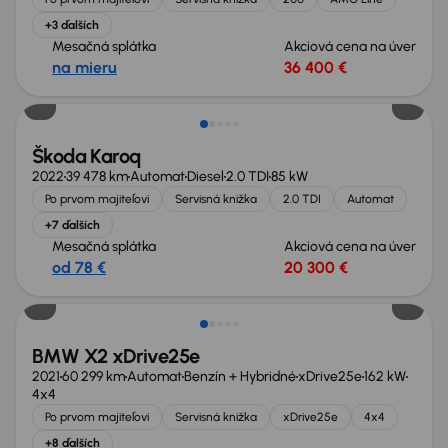
+3 ďalších
Mesačná splátka
Akciová cena na úver
na mieru
36 400 €
Zlacnené o 1 600 €
Škoda Karoq
2022
39 478 km
Automat
Diesel
2.0 TDI
85 kW
Po prvom majiteľovi
Servisná knižka
2.0 TDI
Automat
+7 ďalších
Mesačná splátka
Akciová cena na úver
od 78 €
20 300 €
BMW X2 xDrive25e
2021
60 299 km
Automat
Benzín + Hybridné
xDrive25e
162 kW
4x4
Po prvom majiteľovi
Servisná knižka
xDrive25e
4x4
+8 ďalších