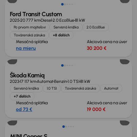
Ford Transit Custom
2025
20 777 km
Diesel
2.0 EcoBlue
81 kW
Po prvom majiteľovi
Servisná knižka
2.0 EcoBlue
Továrenská záruka
+8 ďalších
Mesačná splátka
Akciová cena na úver
na mieru
30 200 €
Zlacnené o 400 €
Škoda Kamiq
2023
17 117 km
Automat
Benzín
1.0 TSI
81 kW
Servisná knižka
1.0 TSI
Továrenská záruka
Automat
+7 ďalších
Mesačná splátka
Akciová cena na úver
od 73 €
19 000 €
Zlacnené o 700 €
MINI Cooper S