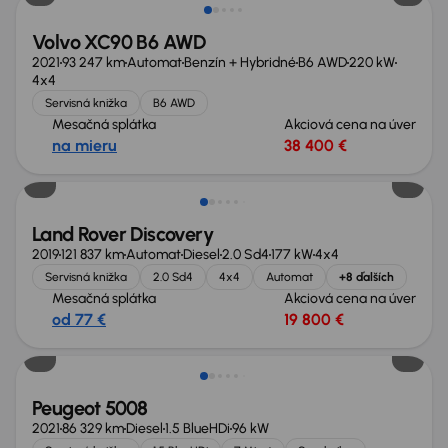
Volvo XC90 B6 AWD
2021
93 247 km
Automat
Benzín + Hybridné
B6 AWD
220 kW
4x4
Servisná knižka
B6 AWD
Mesačná splátka
Akciová cena na úver
na mieru
38 400 €
Zlacnené o 2 900 €
Land Rover Discovery
2019
121 837 km
Automat
Diesel
2.0 Sd4
177 kW
4x4
Servisná knižka
2.0 Sd4
4x4
Automat
+8 ďalších
Mesačná splátka
Akciová cena na úver
od 77 €
19 800 €
Zlacnené o 2 700 €
Peugeot 5008
2021
86 329 km
Diesel
1.5 BlueHDi
96 kW