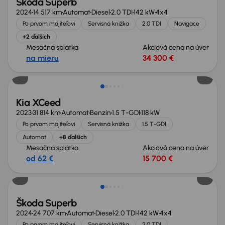
Škoda Superb
2024
14 517 km
Automat
Diesel
2.0 TDI
142 kW
4x4
Po prvom majiteľovi
Servisná knižka
2.0 TDI
Navigace
+2 ďalších
Mesačná splátka
Akciová cena na úver
na mieru
34 300 €
Zlacnené o 2 600 €
Kia XCeed
2023
31 814 km
Automat
Benzín
1.5 T-GDI
118 kW
Po prvom majiteľovi
Servisná knižka
1.5 T-GDI
Automat
+8 ďalších
Mesačná splátka
Akciová cena na úver
od 62 €
15 700 €
Zlacnené o 3 500 €
Škoda Superb
2024
24 707 km
Automat
Diesel
2.0 TDI
142 kW
4x4
Po prvom majiteľovi
Servisná knižka
2.0 TDI