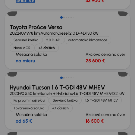
na mieru
33 900 €
Zlacnené o 2 800 €
Toyota ProAce Verso
2022
109 978 km
Automat
Diesel
2.0 D-4D
130 kW
Servisná knižka
2.0 D-4D
automatická klimatizace
Nové v ČR
+5 ďalších
Mesačná splátka
Akciová cena na úver
na mieru
25 600 €
Možnosť odpočtu DPH
Hyundai Tucson 1.6 T-GDI 48V MHEV
2023
90 550 km
Benzín + Hybridné
1.6 T-GDI 48V MHEV
132 kW
Po prvom majiteľovi
Servisná knižka
1.6 T-GDI 48V MHEV
Továrenská záruka
+7 ďalších
Mesačná splátka
Akciová cena na úver
od 65 €
16 500 €