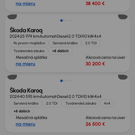
na mieru
38 400 €
Zlacnené o 3 100 €
Škoda Karoq
2024
25 974 km
Automat
Diesel
2.0 TDI
110 kW
4x4
Po prvom majiteľovi
Servisná knižka
2.0 TDI
Továrenská záruka
+8 ďalších
Mesačná splátka
Akciová cena na úver
na mieru
30 200 €
Zlacnené o 2 000 €
Škoda Karoq
2024
40 595 km
Automat
Diesel
2.0 TDI
110 kW
4x4
Servisná knižka
2.0 TDI
Továrenská záruka
4x4
+8 ďalších
Mesačná splátka
Akciová cena na úver
na mieru
26 500 €
Možnosť odpočtu DPH