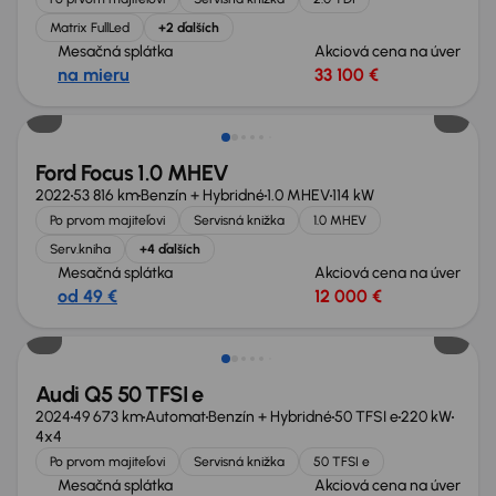
Matrix FullLed
+2 ďalších
Mesačná splátka
Akciová cena na úver
na mieru
33 100 €
Ford Focus 1.0 MHEV
2022
53 816 km
Benzín + Hybridné
1.0 MHEV
114 kW
Po prvom majiteľovi
Servisná knižka
1.0 MHEV
Serv.kniha
+4 ďalších
Mesačná splátka
Akciová cena na úver
od 49 €
12 000 €
Možnosť odpočtu DPH
Audi Q5 50 TFSI e
2024
49 673 km
Automat
Benzín + Hybridné
50 TFSI e
220 kW
4x4
Po prvom majiteľovi
Servisná knižka
50 TFSI e
Mesačná splátka
Akciová cena na úver