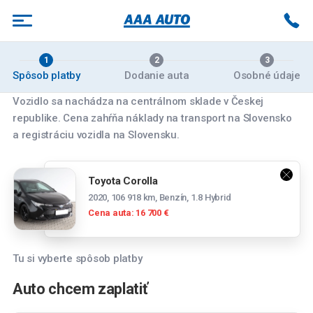
1
2
3
Spôsob platby
Dodanie auta
Osobné údaje
Vozidlo sa nachádza na centrálnom sklade v Českej
republike. Cena zahŕňa náklady na transport na Slovensko
Vyberte pobočku
a registráciu vozidla na Slovensku.
Banská Bystrica
Toyota Corolla
Zvolenská cesta 14084/179, 974 05 Banská
2020, 106 918 km, Benzín, 1.8 Hybrid
Bystrica
Cena auta: 16 700 €
Bratislava
Panónska cesta 39, 851 04 Bratislava
Tu si vyberte spôsob platby
Spočítajte si mesačnú splátku
Bratislava Rožňavská
Auto chcem zaplatiť
Tesco stores SR a.s., Cesta na Senec 2, 821
Mesačná splátka
04 Bratislava-Ružinov