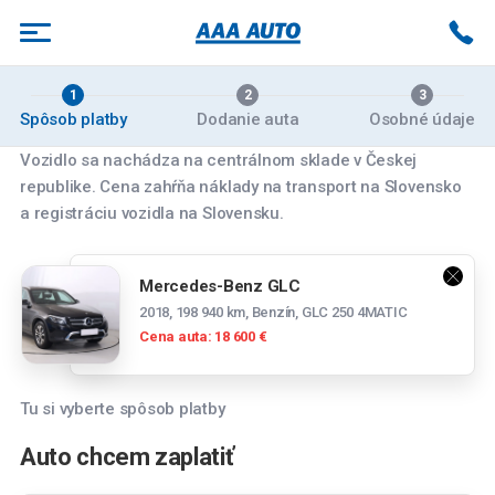
1
2
3
Spôsob platby
Dodanie auta
Osobné údaje
Vozidlo sa nachádza na centrálnom sklade v Českej
republike. Cena zahŕňa náklady na transport na Slovensko
Vyberte pobočku
a registráciu vozidla na Slovensku.
Banská Bystrica
Mercedes-Benz GLC
Zvolenská cesta 14084/179, 974 05 Banská
2018, 198 940 km, Benzín, GLC 250 4MATIC
Bystrica
Cena auta: 18 600 €
Bratislava
Panónska cesta 39, 851 04 Bratislava
Tu si vyberte spôsob platby
Spočítajte si mesačnú splátku
Bratislava Rožňavská
Auto chcem zaplatiť
Tesco stores SR a.s., Cesta na Senec 2, 821
Mesačná splátka
04 Bratislava-Ružinov