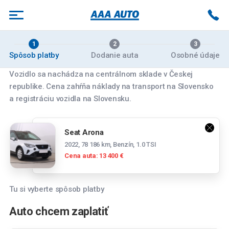
1
2
3
Spôsob platby
Dodanie auta
Osobné údaje
Vozidlo sa nachádza na centrálnom sklade v Českej
republike. Cena zahŕňa náklady na transport na Slovensko
Vyberte pobočku
a registráciu vozidla na Slovensku.
Banská Bystrica
Seat Arona
Zvolenská cesta 14084/179, 974 05 Banská
2022, 78 186 km, Benzín, 1.0 TSI
Bystrica
Cena auta: 13 400 €
Bratislava
Panónska cesta 39, 851 04 Bratislava
Tu si vyberte spôsob platby
Spočítajte si mesačnú splátku
Bratislava Rožňavská
Auto chcem zaplatiť
Tesco stores SR a.s., Cesta na Senec 2, 821
Mesačná splátka
04 Bratislava-Ružinov