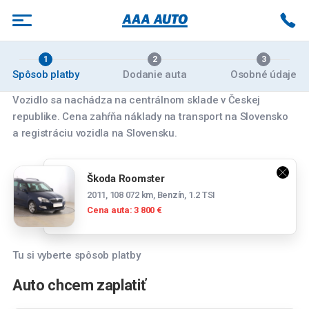
1
2
3
Spôsob platby
Dodanie auta
Osobné údaje
Vozidlo sa nachádza na centrálnom sklade v Českej
republike. Cena zahŕňa náklady na transport na Slovensko
Vyberte pobočku
a registráciu vozidla na Slovensku.
Banská Bystrica
Škoda Roomster
Zvolenská cesta 14084/179, 974 05 Banská
2011, 108 072 km, Benzín, 1.2 TSI
Bystrica
Cena auta: 3 800 €
Bratislava
Panónska cesta 39, 851 04 Bratislava
Tu si vyberte spôsob platby
Spočítajte si mesačnú splátku
Bratislava Rožňavská
Auto chcem zaplatiť
Tesco stores SR a.s., Cesta na Senec 2, 821
Mesačná splátka
04 Bratislava-Ružinov