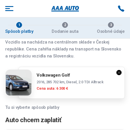
1
2
3
Spôsob platby
Dodanie auta
Osobné údaje
Vozidlo sa nachádza na centrálnom sklade v Českej
republike. Cena zahŕňa náklady na transport na Slovensko
Vyberte pobočku
a registráciu vozidla na Slovensku.
Banská Bystrica
Volkswagen Golf
Zvolenská cesta 14084/179, 974 05 Banská
2016, 285 702 km, Diesel, 2.0 TDI Alltrack
Bystrica
Cena auta: 6 300 €
Bratislava
Panónska cesta 39, 851 04 Bratislava
Tu si vyberte spôsob platby
Spočítajte si mesačnú splátku
Bratislava Rožňavská
Auto chcem zaplatiť
Tesco stores SR a.s., Cesta na Senec 2, 821
Mesačná splátka
04 Bratislava-Ružinov