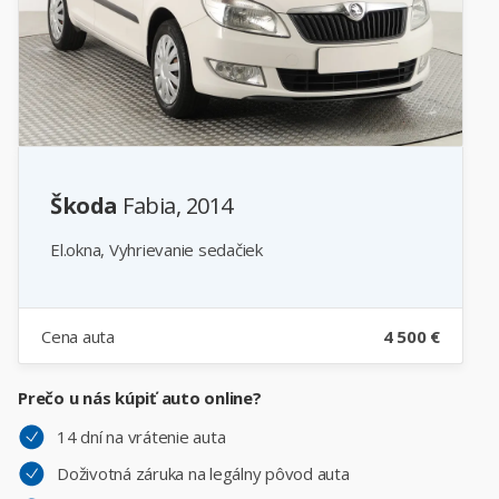
Škoda
Fabia, 2014
El.okna, Vyhrievanie sedačiek
Cena auta
4 500 €
Prečo u nás kúpiť auto online?
14 dní na vrátenie auta
Doživotná záruka na legálny pôvod auta