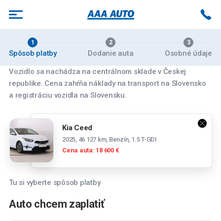
1
2
3
Spôsob platby
Dodanie auta
Osobné údaje
Vozidlo sa nachádza na centrálnom sklade v Českej
republike. Cena zahŕňa náklady na transport na Slovensko
Vyberte pobočku
a registráciu vozidla na Slovensku.
Banská Bystrica
Kia Ceed
Zvolenská cesta 14084/179, 974 05 Banská
2025, 46 127 km, Benzín, 1.5 T-GDI
Bystrica
Cena auta: 18 600 €
Bratislava
Panónska cesta 39, 851 04 Bratislava
Tu si vyberte spôsob platby
Spočítajte si mesačnú splátku
Bratislava Rožňavská
Auto chcem zaplatiť
Tesco stores SR a.s., Cesta na Senec 2, 821
Mesačná splátka
04 Bratislava-Ružinov